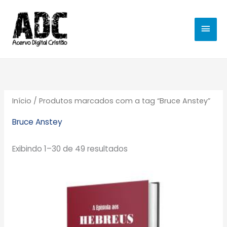
Ir
MEN
para
o
PRIN
conteúdo
Início
/ Produtos marcados com a tag “Bruce Anstey”
Bruce Anstey
Exibindo 1–30 de 49 resultados