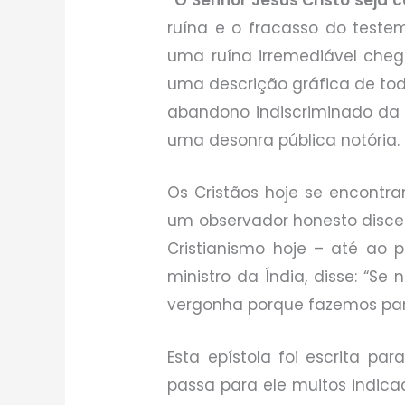
“O Senhor Jesus Cristo seja c
ruína e o fracasso do testem
uma ruína irremediável cheg
uma descrição gráfica de to
abandono indiscriminado da 
uma desonra pública notória.
Os Cristãos hoje se encontram
um observador honesto discer
Cristianismo hoje – até ao 
ministro da Índia, disse: “S
vergonha porque fazemos par
Esta epístola foi escrita pa
passa para ele muitos indica