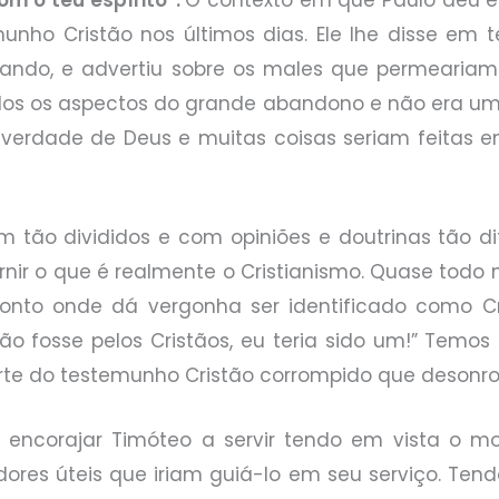
om o teu espírito”.
O contexto em que Paulo deu es
unho Cristão nos últimos dias. Ele lhe disse em
ando, e advertiu sobre os males que permeariam t
dos os aspectos do grande abandono e não era u
verdade de Deus e muitas coisas seriam feitas 
 tão divididos e com opiniões e doutrinas tão dif
nir o que é realmente o Cristianismo. Quase todo 
ponto onde dá vergonha ser identificado como Cri
e não fosse pelos Cristãos, eu teria sido um!” Tem
te do testemunho Cristão corrompido que desonro
ra encorajar Timóteo a servir tendo em vista o mom
dores úteis que iriam guiá-lo em seu serviço. Ten