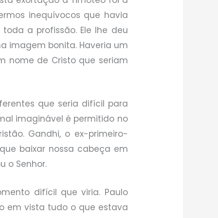
ta exortação a Timóteo foi a
 termos inequívocos que havia
oda a profissão. Ele lhe deu
ma imagem bonita. Haveria um
em nome de Cristo que seriam
erentes que seria difícil para
mal imaginável é permitido no
stão. Gandhi, o ex-primeiro-
os que baixar nossa cabeça em
u o Senhor.
ento difícil que viria. Paulo
do em vista tudo o que estava