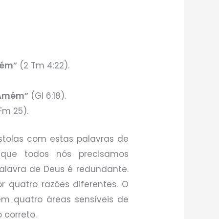
mém”
(2 Tm 4:22).
.
. Amém”
(Gl 6:18).
Fm 25).
ístolas com estas palavras de
 que todos nós precisamos
lavra de Deus é redundante.
r quatro razões diferentes. O
m quatro áreas sensíveis de
 correto.