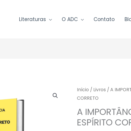
Literaturas
O ADC
Contato
Bl
Início
/
Livros
/ A IMPOR
CORRETO
A IMPORTÂNC
ESPÍRITO CO