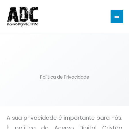
Ir
MEN
para
o
PRIN
conteúdo
Política de Privacidade
A sua privacidade é importante para nós.
É política do Acervo Digital Cristão