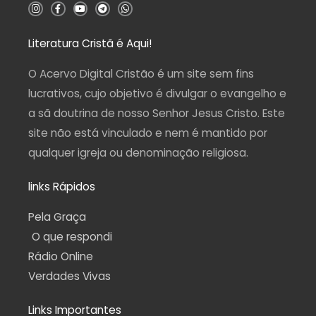
I
F
Y
T
W
n
a
o
e
h
s
c
u
l
a
t
e
t
e
t
a
b
u
g
s
Literatura Cristã é Aqui!
g
o
b
r
a
r
o
e
a
p
a
k
m
p
O Acervo Digital Cristão é um site sem fins
m
-
f
lucrativos, cujo objetivo é divulgar o evangelho e
a sã doutrina de nosso Senhor Jesus Cristo. Este
site não está vinculado e nem é mantido por
qualquer igreja ou denominação religiosa.
links Rápidos
Pela Graça
O que respondi
Rádio Online
Verdades Vivas
Links Importantes