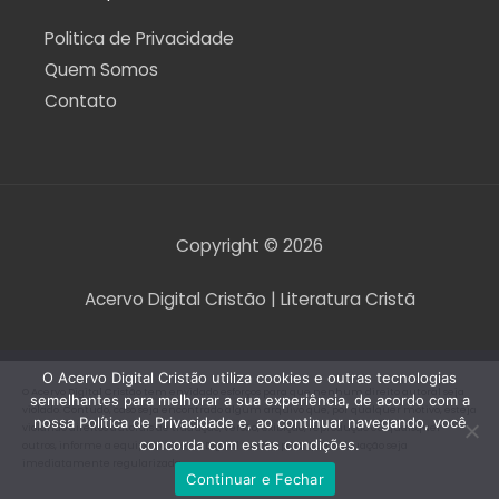
Politica de Privacidade
Quem Somos
Contato
Copyright © 2026
Acervo Digital Cristão | Literatura Cristã
O Acervo Digital Cristão utiliza cookies e outras tecnologias
O Acervo Digital Cristão tem envidado esforços para que nenhum direito autoral seja
semelhantes para melhorar a sua experiência, de acordo com a
violado. Contudo, caso seja encontrado algum arquivo que, por qualquer motivo, esteja
nossa Política de Privacidade e, ao continuar navegando, você
violando direitos autorais de tradução, versão, exibição, reprodução ou quaisquer
concorda com estas condições.
outros, informe a equipe do Acervo Digital Cristão para que a situação seja
imediatamente regularizada.
Continuar e Fechar