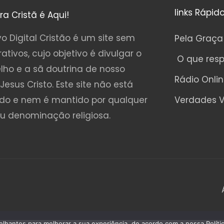
links Rápid
ura Cristã é Aqui!
o Digital Cristão é um site sem
Pela Graça
rativos, cujo objetivo é divulgar o
O que res
lho e a sã doutrina de nosso
Rádio Onli
Jesus Cristo. Este site não está
ado e nem é mantido por qualquer
Verdades V
ou denominação religiosa.
emelhantes para melhorar a sua experiência, de acordo com a nossa Polí