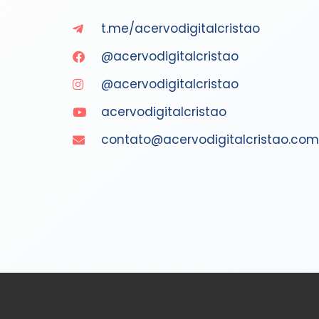
t.me/acervodigitalcristao
@acervodigitalcristao
@acervodigitalcristao
acervodigitalcristao
contato@acervodigitalcristao.com