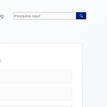
og
🔍
s