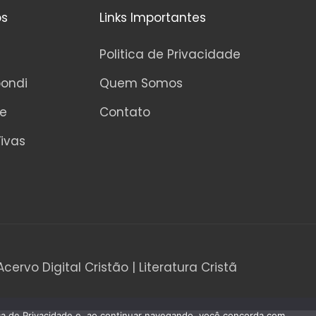
os
Links Importantes
Politica de Privacidade
pondi
Quem Somos
ne
Contato
ivas
Acervo Digital Cristão | Literatura Cristã
tica de Privacidade e, ao continuar navegando, você concorda com