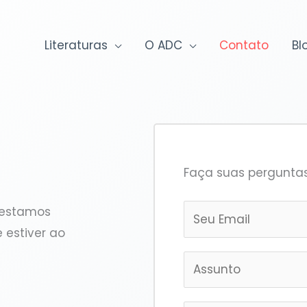
Literaturas
O ADC
Contato
Bl
Faça suas pergunta
E
 estamos
m
 estiver ao
a
S
i
u
l
b