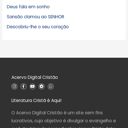
Deus fala em sonho
Sansão clamou ao SENHOR
Descobriu-lhe o seu coração
Acervo Digital Cristão
I
F
Y
T
W
n
a
o
e
h
s
c
u
l
a
t
e
t
e
t
a
b
u
g
s
Literatura Cristã é Aqui!
g
o
b
r
a
r
o
e
a
p
a
k
m
p
O Acervo Digital Cristão é um site sem fins
m
-
f
lucrativos, cujo objetivo é divulgar o evangelho e