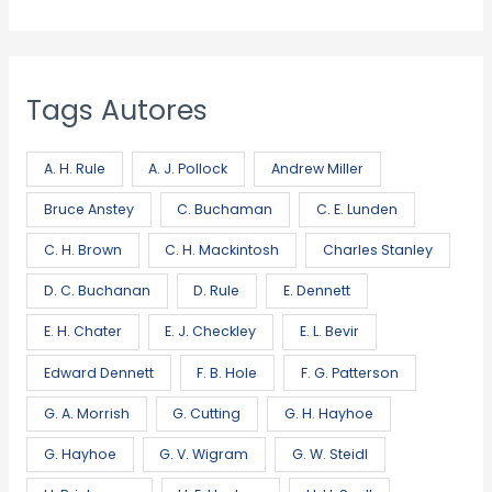
Tags Autores
A. H. Rule
A. J. Pollock
Andrew Miller
Bruce Anstey
C. Buchaman
C. E. Lunden
C. H. Brown
C. H. Mackintosh
Charles Stanley
D. C. Buchanan
D. Rule
E. Dennett
E. H. Chater
E. J. Checkley
E. L. Bevir
Edward Dennett
F. B. Hole
F. G. Patterson
G. A. Morrish
G. Cutting
G. H. Hayhoe
G. Hayhoe
G. V. Wigram
G. W. Steidl