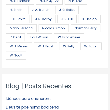
H. Brinkmann
H. E. Hayhoe
H. H. Snell
H. Smith
J. A. Trench
J. G. Bellet
J. H. Smith
J. N. Darby
J. R. Gill
K. Heslop
Mario Persona
Nicolas Simon
Norman Berry
P. Cecil
Paul Wilson
W. Brockmeier
W. J. Missen
W. J. Prost
W. Kelly
W. Potter
W. Scott
Blog | Posts Recentes
Idôneos para ensinarem
Deus te põe numa boa terra