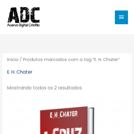
Ir
MEN
para
o
PRIN
conteúdo
Início
/ Produtos marcados com a tag “E. H. Chater”
E. H. Chater
Mostrando todos os 2 resultados