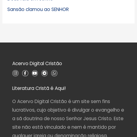
Sansão clamou ao SENHOR
Acervo Digital Cristão
I
F
Y
T
W
n
a
o
e
h
s
c
u
l
a
t
e
t
e
t
a
b
u
g
s
Literatura Cristã é Aqui!
g
o
b
r
a
r
o
e
a
p
a
k
m
p
O Acervo Digital Cristão é um site sem fins
m
-
f
lucrativos, cujo objetivo é divulgar o evangelho e
a sã doutrina de nosso Senhor Jesus Cristo. Este
site não está vinculado e nem é mantido por
qualquer igreja ou denominação religiosa.