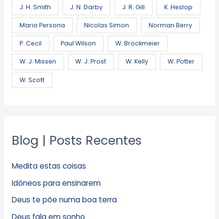
J. H. Smith
J. N. Darby
J. R. Gill
K. Heslop
Mario Persona
Nicolas Simon
Norman Berry
P. Cecil
Paul Wilson
W. Brockmeier
W. J. Missen
W. J. Prost
W. Kelly
W. Potter
W. Scott
Blog | Posts Recentes
Medita estas coisas
Idôneos para ensinarem
Deus te põe numa boa terra
Deus fala em sonho