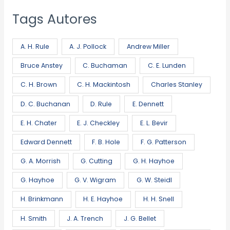
Tags Autores
A. H. Rule
A. J. Pollock
Andrew Miller
Bruce Anstey
C. Buchaman
C. E. Lunden
C. H. Brown
C. H. Mackintosh
Charles Stanley
D. C. Buchanan
D. Rule
E. Dennett
E. H. Chater
E. J. Checkley
E. L. Bevir
Edward Dennett
F. B. Hole
F. G. Patterson
G. A. Morrish
G. Cutting
G. H. Hayhoe
G. Hayhoe
G. V. Wigram
G. W. Steidl
H. Brinkmann
H. E. Hayhoe
H. H. Snell
H. Smith
J. A. Trench
J. G. Bellet