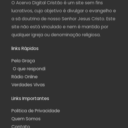
a
k
m
p
O Acervo Digital Cristão é um site sem fins
m
-
f
lucrativos, cujo objetivo é divulgar o evangelho e
a sã doutrina de nosso Senhor Jesus Cristo. Este
site não está vinculado e nem é mantido por
qualquer igreja ou denominação religiosa.
links Rápidos
Pela Graça
O que respondi
Rádio Online
Verdades Vivas
Links Importantes
Politica de Privacidade
Quem Somos
Contato