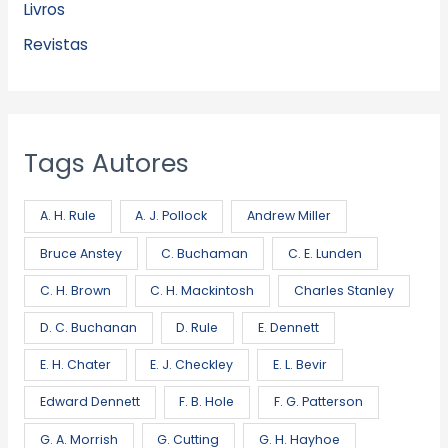
Livros
Revistas
Tags Autores
A. H. Rule
A. J. Pollock
Andrew Miller
Bruce Anstey
C. Buchaman
C. E. Lunden
C. H. Brown
C. H. Mackintosh
Charles Stanley
D. C. Buchanan
D. Rule
E. Dennett
E. H. Chater
E. J. Checkley
E. L. Bevir
Edward Dennett
F. B. Hole
F. G. Patterson
G. A. Morrish
G. Cutting
G. H. Hayhoe