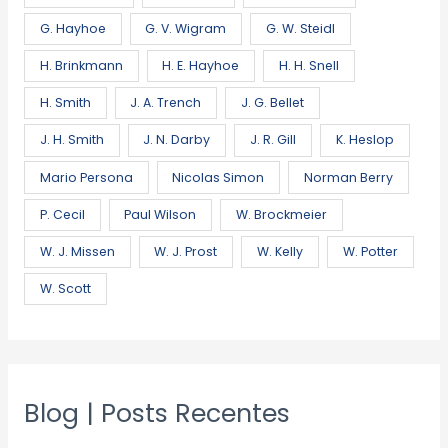
G. Hayhoe
G. V. Wigram
G. W. Steidl
H. Brinkmann
H. E. Hayhoe
H. H. Snell
H. Smith
J. A. Trench
J. G. Bellet
J. H. Smith
J. N. Darby
J. R. Gill
K. Heslop
Mario Persona
Nicolas Simon
Norman Berry
P. Cecil
Paul Wilson
W. Brockmeier
W. J. Missen
W. J. Prost
W. Kelly
W. Potter
W. Scott
Blog | Posts Recentes