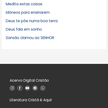
Medita estas coisas
Idôneos para ensinarem
Deus te põe numa boa terra
Deus fala em sonho
Sansão clamou ao SENHOR
Acervo Digital Cristão
I
F
Y
T
W
n
a
o
e
h
s
c
u
l
a
t
e
t
e
t
a
b
u
g
s
Literatura Cristã é Aqui!
g
o
b
r
a
r
o
e
a
p