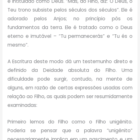
é intitulado como Deus. “Mas, do Filho, diz: O Deus, o
Teu trono subsiste pelos séculos dos séculos”. Ele é
adorado pelos Anjos; no princípio pôs os
fundamentos da terra. Ele é tratado como o Deus
eterno e imutável – “Tu permanecerás” e “Tu és o
mesmo”.
A Escritura deste modo dá um testemunho direto e
definido da Deidade absoluta do Filho. Uma
dificuldade pode surgir, contudo, na mente de
alguns, em razão de certas expressões usadas com
relação ao Filho, as quais podem ser resumidamente
examinadas:
Primeiro lemos do Filho como o Filho unigênito.
Poderia se pensar que a palavra “unigênito”
necessariamente implica em um nascimento e um