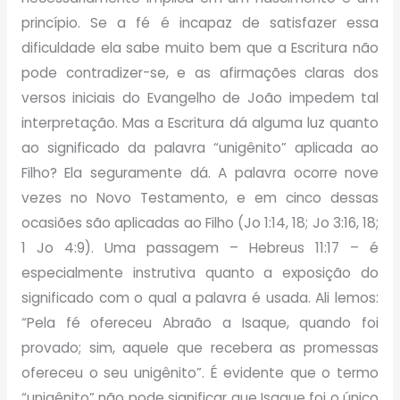
princípio. Se a fé é incapaz de satisfazer essa
dificuldade ela sabe muito bem que a Escritura não
pode contradizer-se, e as afirmações claras dos
versos iniciais do Evangelho de João impedem tal
interpretação. Mas a Escritura dá alguma luz quanto
ao significado da palavra “unigênito” aplicada ao
Filho? Ela seguramente dá. A palavra ocorre nove
vezes no Novo Testamento, e em cinco dessas
ocasiões são aplicadas ao Filho (Jo 1:14, 18; Jo 3:16, 18;
1 Jo 4:9). Uma passagem – Hebreus 11:17 – é
especialmente instrutiva quanto a exposição do
significado com o qual a palavra é usada. Ali lemos:
“Pela fé ofereceu Abraão a Isaque, quando foi
provado; sim, aquele que recebera as promessas
ofereceu o seu unigênito”. É evidente que o termo
“unigênito” não pode significar que Isaque foi o único