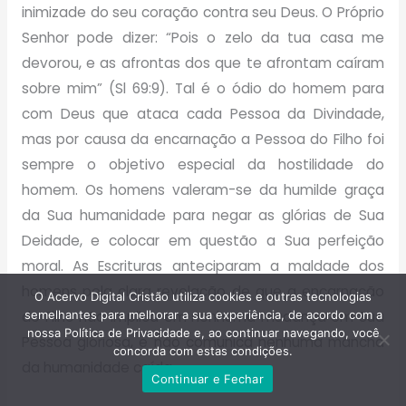
inimizade do seu coração contra seu Deus. O Próprio
Senhor pode dizer: “Pois o zelo da tua casa me
devorou, e as afrontas dos que te afrontam caíram
sobre mim” (Sl 69:9). Tal é o ódio do homem para
com Deus que ataca cada Pessoa da Divindade,
mas por causa da encarnação a Pessoa do Filho foi
sempre o objetivo especial da hostilidade do
homem. Os homens valeram-se da humilde graça
da Sua humanidade para negar as glórias de Sua
Deidade, e colocar em questão a Sua perfeição
moral. As Escrituras anteciparam a maldade dos
homens pela clara revelação de que a encarnação
O Acervo Digital Cristão utiliza cookies e outras tecnologias
do Filho não implica em nenhuma mudança em Sua
semelhantes para melhorar a sua experiência, de acordo com a
nossa Política de Privacidade e, ao continuar navegando, você
Pessoa gloriosa, e não comunica nenhuma mancha
concorda com estas condições.
da humanidade caída.
Continuar e Fechar