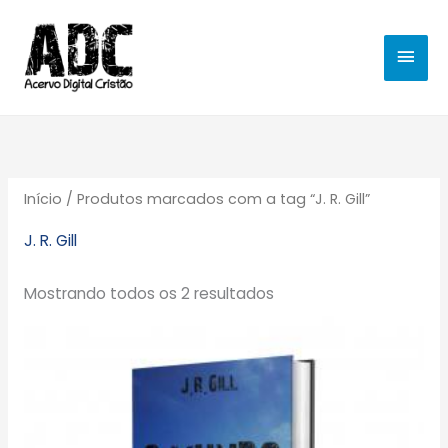
Ir
MEN
para
o
PRIN
conteúdo
Início
/ Produtos marcados com a tag “J. R. Gill”
J. R. Gill
Mostrando todos os 2 resultados