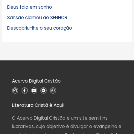
Deus fala em sonho
Sansão clamou ao SENHOR
Descobriu-lhe o seu coração
Acervo Digital Cristão
I
F
Y
T
W
n
a
o
e
h
s
c
u
l
a
t
e
t
e
t
a
b
u
g
s
Literatura Cristã é Aqui!
g
o
b
r
a
r
o
e
a
p
a
k
m
p
O Acervo Digital Cristão é um site sem fins
m
-
f
lucrativos, cujo objetivo é divulgar o evangelho e