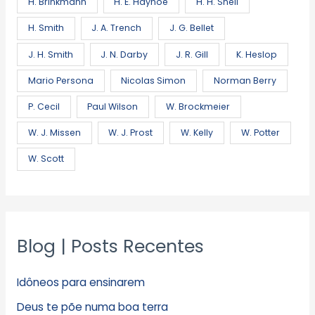
H. Brinkmann
H. E. Hayhoe
H. H. Snell
H. Smith
J. A. Trench
J. G. Bellet
J. H. Smith
J. N. Darby
J. R. Gill
K. Heslop
Mario Persona
Nicolas Simon
Norman Berry
P. Cecil
Paul Wilson
W. Brockmeier
W. J. Missen
W. J. Prost
W. Kelly
W. Potter
W. Scott
Blog | Posts Recentes
Idôneos para ensinarem
Deus te põe numa boa terra