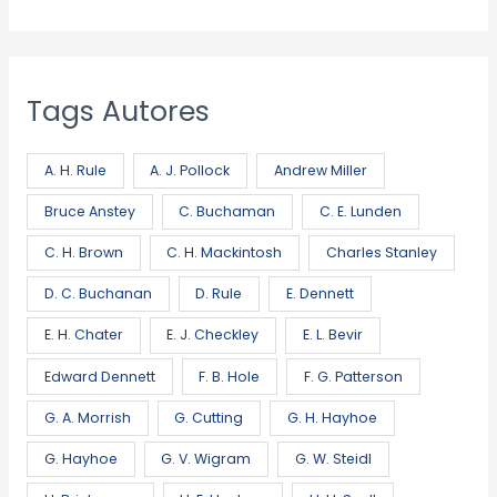
Tags Autores
A. H. Rule
A. J. Pollock
Andrew Miller
Bruce Anstey
C. Buchaman
C. E. Lunden
C. H. Brown
C. H. Mackintosh
Charles Stanley
D. C. Buchanan
D. Rule
E. Dennett
E. H. Chater
E. J. Checkley
E. L. Bevir
Edward Dennett
F. B. Hole
F. G. Patterson
G. A. Morrish
G. Cutting
G. H. Hayhoe
G. Hayhoe
G. V. Wigram
G. W. Steidl