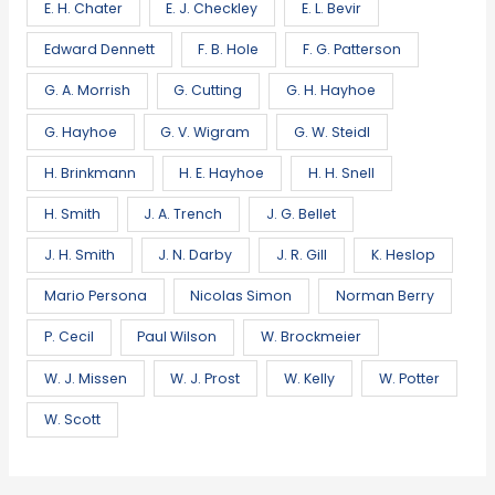
E. H. Chater
E. J. Checkley
E. L. Bevir
Edward Dennett
F. B. Hole
F. G. Patterson
G. A. Morrish
G. Cutting
G. H. Hayhoe
G. Hayhoe
G. V. Wigram
G. W. Steidl
H. Brinkmann
H. E. Hayhoe
H. H. Snell
H. Smith
J. A. Trench
J. G. Bellet
J. H. Smith
J. N. Darby
J. R. Gill
K. Heslop
Mario Persona
Nicolas Simon
Norman Berry
P. Cecil
Paul Wilson
W. Brockmeier
W. J. Missen
W. J. Prost
W. Kelly
W. Potter
W. Scott