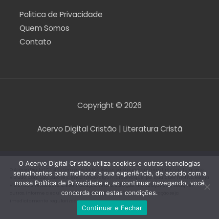
Politica de Privacidade
Quem Somos
Contato
Copyright © 2026
Acervo Digital Cristão | Literatura Cristã
O Acervo Digital Cristão utiliza cookies e outras tecnologias
O Acervo Digital Cristão tem envidado esforços para que nenhum direito autoral seja
semelhantes para melhorar a sua experiência, de acordo com a
violado. Contudo, caso seja encontrado algum arquivo que, por qualquer motivo, esteja
nossa Política de Privacidade e, ao continuar navegando, você
violando direitos autorais de tradução, versão, exibição, reprodução ou quaisquer
concorda com estas condições.
outros, informe a equipe do Acervo Digital Cristão para que a situação seja
imediatamente regularizada.
Continuar e Fechar