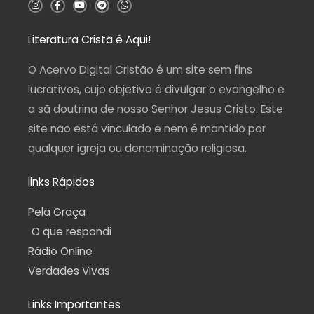
I
F
Y
T
W
n
a
o
e
h
s
c
u
l
a
t
e
t
e
t
a
b
u
g
s
Literatura Cristã é Aqui!
g
o
b
r
a
r
o
e
a
p
a
k
m
p
O Acervo Digital Cristão é um site sem fins
m
-
f
lucrativos, cujo objetivo é divulgar o evangelho e
a sã doutrina de nosso Senhor Jesus Cristo. Este
site não está vinculado e nem é mantido por
qualquer igreja ou denominação religiosa.
links Rápidos
Pela Graça
O que respondi
Rádio Online
Verdades Vivas
Links Importantes