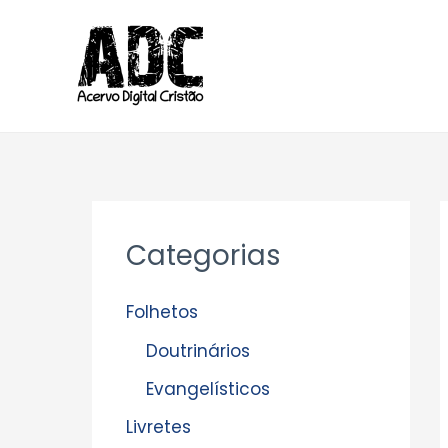
Ir
para
o
conteúdo
Categorias
Folhetos
Doutrinários
Evangelísticos
Livretes