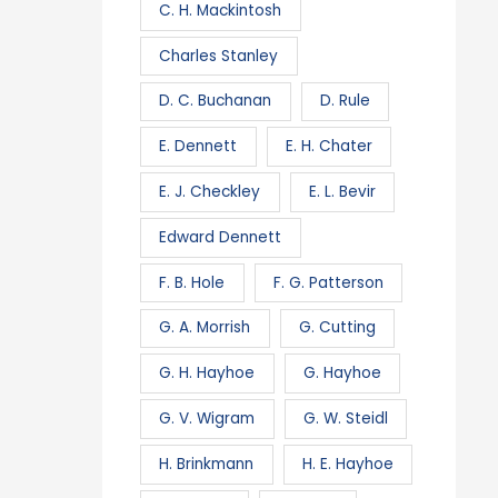
C. H. Mackintosh
Charles Stanley
D. C. Buchanan
D. Rule
E. Dennett
E. H. Chater
E. J. Checkley
E. L. Bevir
Edward Dennett
F. B. Hole
F. G. Patterson
G. A. Morrish
G. Cutting
G. H. Hayhoe
G. Hayhoe
G. V. Wigram
G. W. Steidl
H. Brinkmann
H. E. Hayhoe