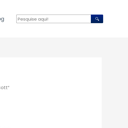
og
🔍
ott”