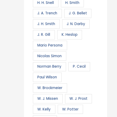
H. H. Snell
H. Smith
J. A. Trench
J. G. Bellet
J. H. Smith
J. N. Darby
J. R. Gill
K. Heslop
Mario Persona
Nicolas Simon
Norman Berry
P. Cecil
Paul Wilson
W. Brockmeier
W. J. Missen
W. J. Prost
W. Kelly
W. Potter