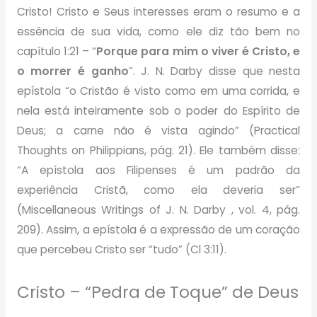
Cristo! Cristo e Seus interesses eram o resumo e a
essência de sua vida, como ele diz tão bem no
capítulo 1:21 –
“
Porque para mim o viver é Cristo, e
o morrer é ganho
”
. J. N. Darby disse que nesta
epístola “o Cristão é visto como
em uma corrida
, e
nela está inteiramente sob o poder do Espírito de
Deus; a carne não é vista agindo” (
Practical
Thoughts on Philippians
, pág. 21). Ele também disse:
“A epístola aos Filipenses é um padrão da
experiência Cristã, como ela deveria ser”
(
Miscellaneous Writings of J. N. Darby
, vol. 4, pág.
209). Assim, a epístola é a expressão de um coração
que percebeu Cristo ser
“tudo”
(Cl 3:11).
Cristo – “Pedra de Toque” de Deus