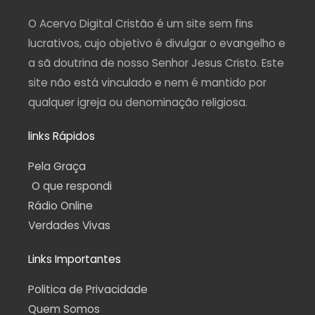
r
o
e
a
p
a
k
m
p
O Acervo Digital Cristão é um site sem fins
m
-
f
lucrativos, cujo objetivo é divulgar o evangelho e
a sã doutrina de nosso Senhor Jesus Cristo. Este
site não está vinculado e nem é mantido por
qualquer igreja ou denominação religiosa.
links Rápidos
Pela Graça
O que respondi
Rádio Online
Verdades Vivas
Links Importantes
Politica de Privacidade
Quem Somos