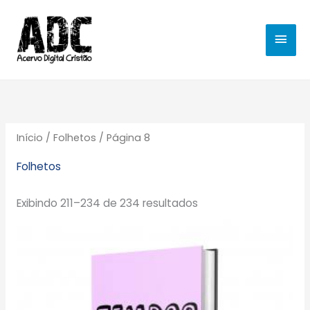
Ir
MEN
para
o
PRIN
conteúdo
Início
/
Folhetos
/ Página 8
Folhetos
Exibindo 211–234 de 234 resultados