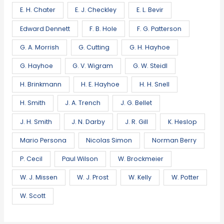
E. H. Chater
E. J. Checkley
E. L. Bevir
Edward Dennett
F. B. Hole
F. G. Patterson
G. A. Morrish
G. Cutting
G. H. Hayhoe
G. Hayhoe
G. V. Wigram
G. W. Steidl
H. Brinkmann
H. E. Hayhoe
H. H. Snell
H. Smith
J. A. Trench
J. G. Bellet
J. H. Smith
J. N. Darby
J. R. Gill
K. Heslop
Mario Persona
Nicolas Simon
Norman Berry
P. Cecil
Paul Wilson
W. Brockmeier
W. J. Missen
W. J. Prost
W. Kelly
W. Potter
W. Scott