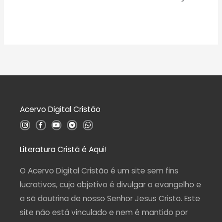
Acervo Digital Cristão
I
F
Y
T
W
n
a
o
e
h
s
c
u
l
a
t
e
t
e
t
a
b
u
g
s
Literatura Cristã é Aqui!
g
o
b
r
a
r
o
e
a
p
a
k
m
p
O Acervo Digital Cristão é um site sem fins
m
-
f
lucrativos, cujo objetivo é divulgar o evangelho e
a sã doutrina de nosso Senhor Jesus Cristo. Este
site não está vinculado e nem é mantido por