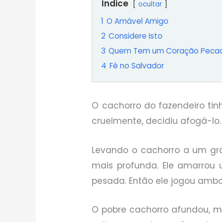
Índice
ocultar
1
O Amável Amigo
2
Considere Isto
3
Quem Tem um Coração Peca
4
Fé no Salvador
O cachorro do fazendeiro tinh
cruelmente, decidiu afogá-lo.
Levando o cachorro a um gra
mais profunda. Ele amarrou
pesada. Então ele jogou amb
O pobre cachorro afundou, ma