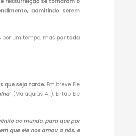
e ressurreição se tornaram o
endimento, admitindo serem
nas por um tempo, mas
por toda
 que seja tarde.
Em breve Ele
alha
” (Malaquias 4:1). Então Ele
igênito ao mundo, para que por
em que ele nos amou a nós, e