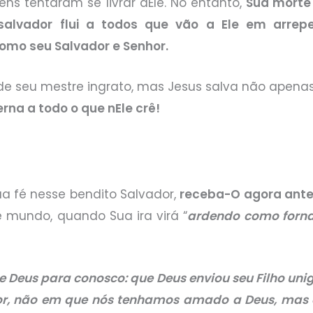
ns tentaram se livrar dEle. No entanto,
Sua morte 
salvador flui a todos que vão a Ele em arrep
omo seu Salvador e Senhor.
a de seu mestre ingrato, mas Jesus salva não ape
erna a todo o que nEle crê!
a fé nesse bendito Salvador,
receba-O agora antes
 mundo, quando Sua ira virá “
ardendo como forn
e Deus para conosco: que Deus enviou seu Filho un
mor, não em que nós tenhamos amado a Deus, mas 