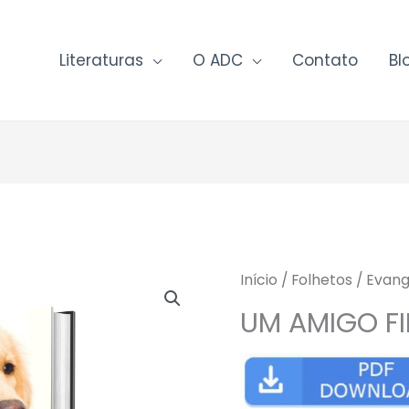
Literaturas
O ADC
Contato
Bl
Início
/
Folhetos
/
Evang
UM AMIGO FI