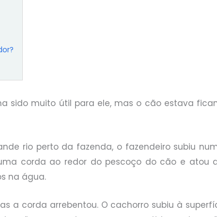
dor?
a sido muito útil para ele, mas o cão estava fica
nde rio perto da fazenda, o fazendeiro subiu nu
 uma corda ao redor do pescoço do cão e atou
os na água.
s a corda arrebentou. O cachorro subiu à superf