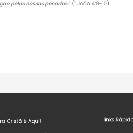
ação pelos nossos pecados.
” (1 João 4:9-10)
links Rápid
ura Cristã é Aqui!