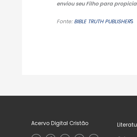
enviou seu Filho para propici
Fonte:
BIBLE TRUTH PUBLISHER
S
Acervo Digital Cristão
Literat
I
F
Y
T
W
n
a
o
e
h