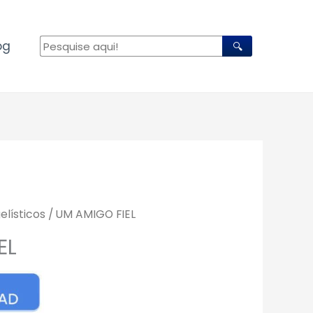
og
🔍
elísticos
/ UM AMIGO FIEL
EL