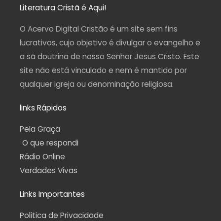
a
b
u
g
s
Literatura Cristã é Aqui!
g
o
b
r
a
r
o
e
a
p
a
k
m
p
O Acervo Digital Cristão é um site sem fins
m
-
f
lucrativos, cujo objetivo é divulgar o evangelho e
a sã doutrina de nosso Senhor Jesus Cristo. Este
site não está vinculado e nem é mantido por
qualquer igreja ou denominação religiosa.
links Rápidos
Pela Graça
O que respondi
Rádio Online
Verdades Vivas
Links Importantes
Politica de Privacidade