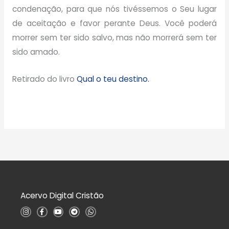
condenação, para que nós tivéssemos o Seu lugar
de aceitação e favor perante Deus. Você poderá
morrer sem ter sido salvo, mas não morrerá sem ter
sido amado.
Retirado do livro
Qual o teu destino.
Acervo Digital Cristão
I
F
Y
T
W
n
a
o
e
h
s
c
u
l
a
t
e
t
e
t