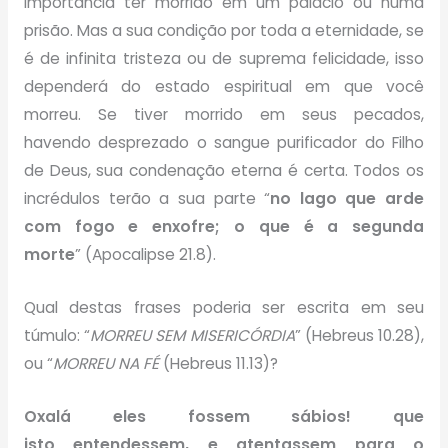
importância ter morrido em um palácio ou numa
prisão. Mas a sua condição por toda a eternidade, se
é de infinita tristeza ou de suprema felicidade, isso
dependerá do estado espiritual em que você
morreu. Se tiver morrido em seus pecados,
havendo desprezado o sangue purificador do Filho
de Deus, sua condenação eterna é certa. Todos os
incrédulos terão a sua parte “
no lago que arde
com fogo e enxofre; o que é a segunda
morte
” (Apocalipse 21.8).
Qual destas frases poderia ser escrita em seu
túmulo: “
MORREU SEM MISERICÓRDIA
” (Hebreus 10.28),
ou “
MORREU NA FÉ
(Hebreus 11.13)?
Oxalá eles fossem sábios! que
isto entendessem, e atentassem para o