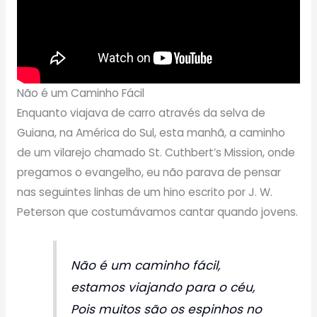
Não é um Caminho Fácil
Enquanto viajava de carro através da selva de
Guiana, na América do Sul, esta manhã, a caminho
de um vilarejo chamado St. Cuthbert’s Mission, onde
pregamos o evangelho, eu não parava de pensar
nas seguintes linhas de um hino escrito por J. W.
Peterson que costumávamos cantar quando jovens.
Não é um caminho fácil,
estamos viajando para o céu,
Pois muitos são os espinhos no