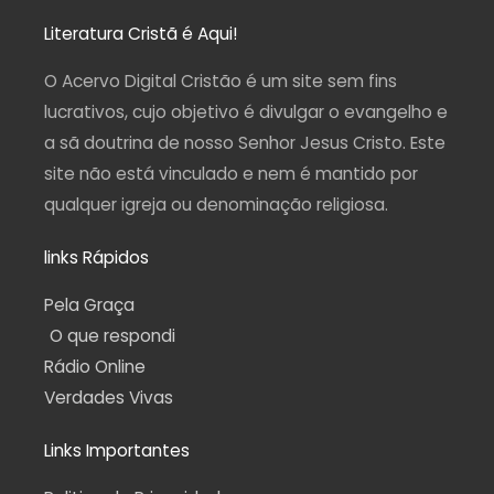
s
c
u
l
a
t
e
t
e
t
a
b
u
g
s
Literatura Cristã é Aqui!
g
o
b
r
a
r
o
e
a
p
a
k
m
p
O Acervo Digital Cristão é um site sem fins
m
-
f
lucrativos, cujo objetivo é divulgar o evangelho e
a sã doutrina de nosso Senhor Jesus Cristo. Este
site não está vinculado e nem é mantido por
qualquer igreja ou denominação religiosa.
links Rápidos
Pela Graça
O que respondi
Rádio Online
Verdades Vivas
Links Importantes