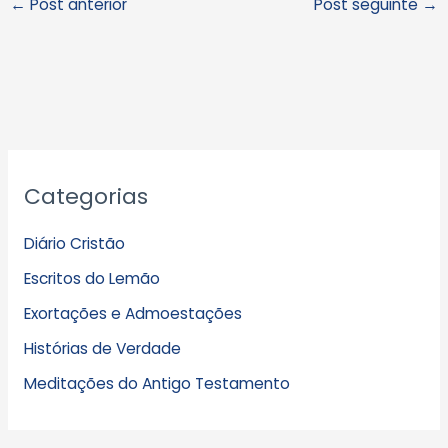
←
Post anterior
Post seguinte
→
A
Categorias
r
q
Diário Cristão
u
Escritos do Lemão
i
Exortações e Admoestações
v
Histórias de Verdade
o
s
Meditações do Antigo Testamento