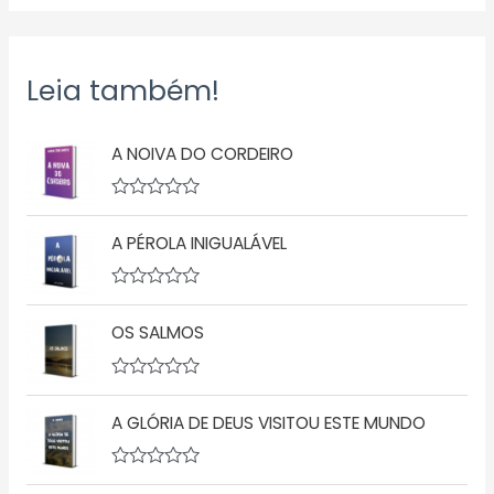
Leia também!
A NOIVA DO CORDEIRO
A
v
A PÉROLA INIGUALÁVEL
a
l
i
a
A
ç
v
ã
OS SALMOS
a
o
l
0
i
d
a
A
e
ç
v
5
ã
A GLÓRIA DE DEUS VISITOU ESTE MUNDO
a
o
l
0
i
d
a
A
e
ç