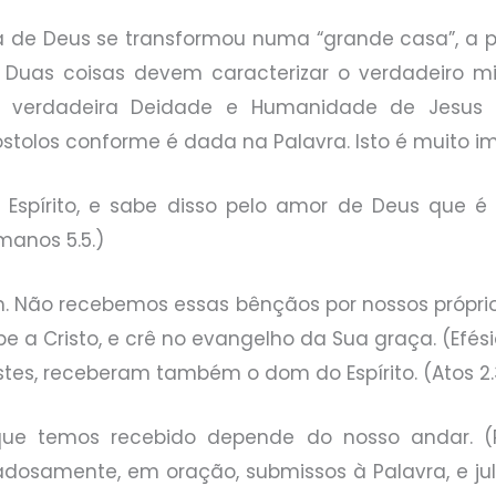
 de Deus se transformou numa “grande casa”, a pal
 Duas coisas devem caracterizar o verdadeiro minis
 verdadeira Deidade e Humanidade de Jesus C
tolos conforme é dada na Palavra. Isto é muito impo
o Espírito, e sabe disso pelo amor de Deus que 
Romanos 5.5.)
 Não recebemos essas bênçãos por nossos próprio
a Cristo, e crê no evangelho da Sua graça. (Efési
tes, receberam também o dom do Espírito. (Atos 2.
que temos recebido depende do nosso andar. (Rom
dadosamente, em oração, submissos à Palavra, e j