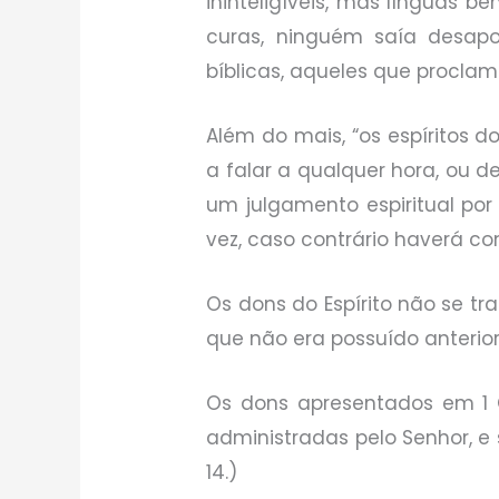
ininteligíveis, mas línguas 
curas, ninguém saía desapo
bíblicas, aqueles que proclama
Além do mais, “os espíritos d
a falar a qualquer hora, ou d
um julgamento espiritual po
vez, caso contrário haverá con
Os dons do Espírito não se t
que não era possuído anteri
Os dons apresentados em 1 Co
administradas pelo Senhor, e 
14.)