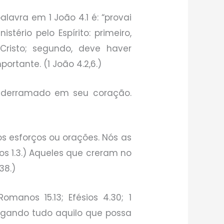
avra em 1 João 4.1 é: “provai
tério pelo Espírito: primeiro,
risto; segundo, deve haver
rtante. (1 João 4.2,6.)
é derramado em seu coração.
s esforços ou orações. Nós as
os 1.3.) Aqueles que creram no
38.)
anos 15.13; Efésios 4.30; 1
ulgando tudo aquilo que possa