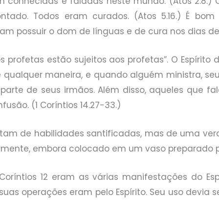
bem conhecidas e faladas neste mundo. (Atos 2.8.)
ntado. Todos eram curados. (Atos 5.16.) É bom 
m possuir o dom de línguas e de cura nos dias de ho
os profetas estão sujeitos aos profetas”. O Espír
e qualquer maneira, e quando alguém ministra, seu
r parte de seus irmãos. Além disso, aqueles que 
fusão. (1 Coríntios 14.27-33.)
ratam de habilidades santificadas, mas de uma v
ormente, embora colocado em um vaso preparado p
ríntios 12 eram as várias manifestações do Espír
suas operações eram pelo Espírito. Seu uso devia ser