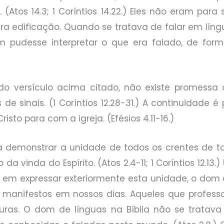
(Atos 14.3; 1 Coríntios 14.22.) Eles não eram par
ra edificação. Quando se tratava de falar em lí
 pudesse interpretar o que era falado, de forma
o versículo acima citado, não existe promessa
de sinais. (1 Coríntios 12.28-31.) A continuidade 
to para com a igreja. (Efésios 4.11-16.)
a demonstrar a unidade de todos os crentes de t
a vinda do Espírito. (Atos 2.4-11; 1 Coríntios 12.13
 em expressar exteriormente esta unidade, o dom
ão manifestos em nossos dias. Aqueles que profes
ituras. O dom de línguas na Bíblia não se tratav