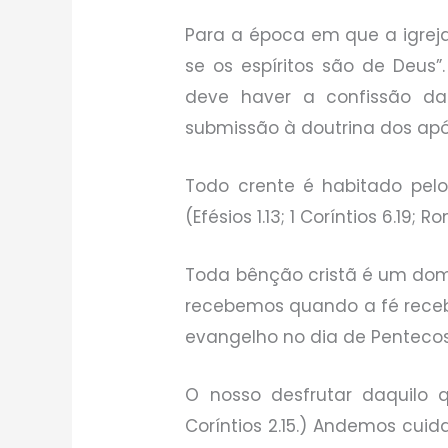
Para a época em que a igreja
se os espíritos são de Deus”.
deve haver a confissão da
submissão à doutrina dos após
Todo crente é habitado pel
(Efésios 1.13; 1 Coríntios 6.19; 
Toda bênção cristã é um dom.
recebemos quando a fé recebe 
evangelho no dia de Pentecos
O nosso desfrutar daquilo 
Coríntios 2.15.) Andemos cui