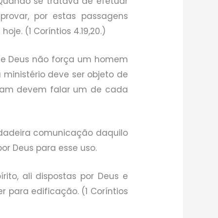
 Quando se tratava de efetuar
provar, por estas passagens
je. (1 Coríntios 4.19,20.)
ito de Deus não força um homem
 ministério deve ser objeto de
falam devem falar um de cada
erdadeira comunicação daquilo
or Deus para esse uso.
ito, ali dispostas por Deus e
 para edificação. (1 Coríntios