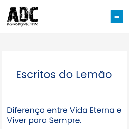
Ir
MEN
para
o
PRIN
conteúdo
Escritos do Lemão
Diferença entre Vida Eterna e
Diferença
entre
Viver para Sempre.
Vida