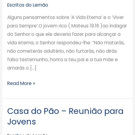
Eterna
Escritos do Lemão
e
Alguns pensamentos sobre ‘A Vida Eterna’ e o ‘Viver
Viver
para Sempre’.O jovem rico ( Mateus 19.16 )ao indagar
para
do Senhor o que ele deveria fazer para alcançar a
Sempre.
vida eterna, o Senhor respondeu-lhe: “Não matarás,
não cometerás adultério, não furtarás, não dirás
falso testemunho, honra a teu pai e a tua mãe e
amarás o […]
Read More »
Casa do Pão – Reunião para
Casa
do
Jovens
Pão
–