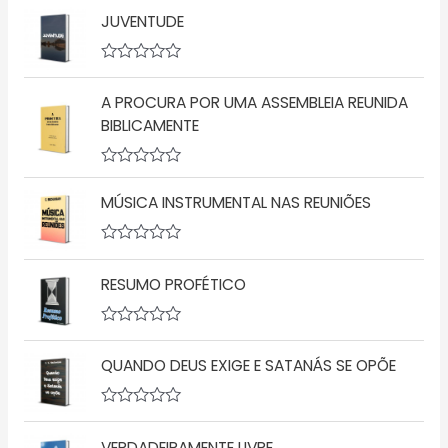
v
JUVENTUDE
a
l
i
a
A
ç
v
A PROCURA POR UMA ASSEMBLEIA REUNIDA
ã
a
o
l
BIBLICAMENTE
0
i
d
a
e
ç
5
A
ã
v
o
MÚSICA INSTRUMENTAL NAS REUNIÕES
a
0
l
d
i
e
a
5
A
ç
v
RESUMO PROFÉTICO
ã
a
o
l
0
i
d
a
A
e
ç
v
5
ã
QUANDO DEUS EXIGE E SATANÁS SE OPÕE
a
o
l
0
i
d
a
A
e
ç
v
5
ã
VERDADEIRAMENTE LIVRE
a