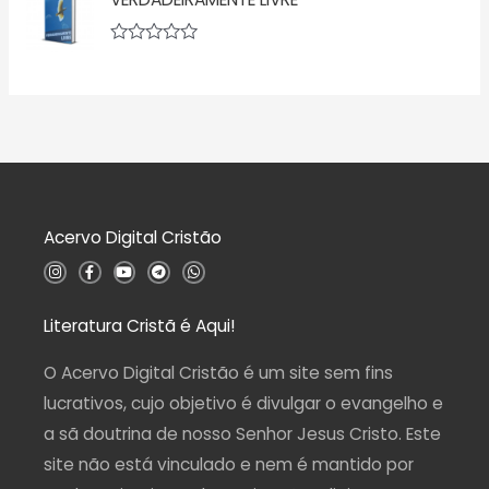
o
l
0
i
d
a
A
e
ç
v
5
ã
a
o
l
0
i
d
a
e
ç
5
ã
o
0
d
Acervo Digital Cristão
e
5
I
F
Y
T
W
n
a
o
e
h
s
c
u
l
a
t
e
t
e
t
a
b
u
g
s
Literatura Cristã é Aqui!
g
o
b
r
a
r
o
e
a
p
a
k
m
p
O Acervo Digital Cristão é um site sem fins
m
-
f
lucrativos, cujo objetivo é divulgar o evangelho e
a sã doutrina de nosso Senhor Jesus Cristo. Este
site não está vinculado e nem é mantido por