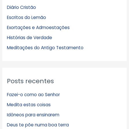
q
Diário Cristão
u
Escritos do Lemão
i
Exortações e Admoestações
v
Histórias de Verdade
o
s
Meditações do Antigo Testamento
Posts recentes
Fazei-o como ao Senhor
Medita estas coisas
Idôneos para ensinarem
Deus te põe numa boa terra