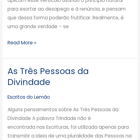
aplicam esse versículo usando o princípio natural
para exortar ao desapego e à renúncia, e pensam
que dessa forma poderão frutificar. Realmente, é
uma grande verdade – se
Read More »
As Três Pessoas da
As
Três
Divindade
Pessoas
da
Escritos do Lemão
Divindade
Alguns pensamentos sobre As Três Pessoas da
Divindade A palavra Trindade não é
encontrada nas Escrituras, foi utilizada apenas para
transmitir a ideia de uma pluralidade das Pessoas na