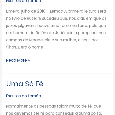
Escritos do Lemão
Reunião
Limeira, julho de 2010 – Lemão A primeira leitura será
para
no livro de Rute: “E sucedeu que, nos dias em que os
Jovens
juízes julgavam, houve uma fome na terra: pelo que
um homem de Belém de Judá saiu a peregrinar nos
campos de Moabe, ele e sua mulher, e seus dois
filhos. E era o nome
Read More »
Uma Só Fé
Uma
Só
Escritos do Lemão
Fé
Normalmente as pessoas falam muito de fé, que
nós devemos ter fé para conseguir alguma coisa,