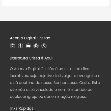
Acervo Digital Cristão
I
F
Y
T
W
n
a
o
e
h
s
c
u
l
a
t
e
t
e
t
a
b
u
g
s
Literatura Cristã é Aqui!
g
o
b
r
a
r
o
e
a
p
a
k
m
p
O Acervo Digital Cristão é um site sem fins
m
-
f
lucrativos, cujo objetivo é divulgar o evangelho e
a sã doutrina de nosso Senhor Jesus Cristo. Este
site não está vinculado e nem é mantido por
qualquer igreja ou denominação religiosa.
links Rápidos