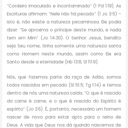
“Cordeiro imaculado e incontaminado” (1 Pd 1:19). As
Escrituras afirmam: “Nele não há pecado” (1 Jo 3:5) –
isto é, não existe a natureza pecaminosa. Ele podia
dizer: “Se aproxima o príncipe deste mundo, e nada
tem em Mim” (Jo 14:30). O Senhor Jesus, bendito
seja Seu nome, tinha somente uma natureza santa
como Homem neste mundo, assim como Ele era
Santo desde a eternidade (Hb 13:8; Sl 111:9).
Nós, que fazemos parte da raça de Adão, somos
todos nascidos em pecado (Sl 51:5; Tg 1:14) e temos
dentro de nós uma natureza caída. “O que é nascido
da carne é carne, e o que é nascido do Espírito é
espírito” (Jo 3:6). É, portanto, necessário um homem
nascer de novo para estar apto para o reino de
Deus. A vida que Deus nos dá quando nascemos de