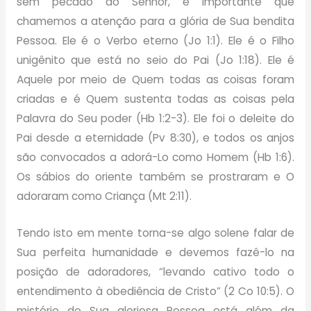
sem pecado do Senhor, é importante que
chamemos a atenção para a glória de Sua bendita
Pessoa. Ele é o Verbo eterno (Jo 1:1). Ele é o Filho
unigênito que está no seio do Pai (Jo 1:18). Ele é
Aquele por meio de Quem todas as coisas foram
criadas e é Quem sustenta todas as coisas pela
Palavra do Seu poder (Hb 1:2-3). Ele foi o deleite do
Pai desde a eternidade (Pv 8:30), e todos os anjos
são convocados a adorá-Lo como Homem (Hb 1:6).
Os sábios do oriente também se prostraram e O
adoraram como Criança (Mt 2:11).
Tendo isto em mente torna-se algo solene falar de
Sua perfeita humanidade e devemos fazê-lo na
posição de adoradores, “levando cativo todo o
entendimento à obediência de Cristo” (2 Co 10:5). O
mistério de Sua gloriosa Pessoa está além da