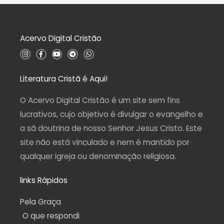
5
ã
o
0
d
Acervo Digital Cristão
e
5
I
F
Y
T
W
n
a
o
e
h
s
c
u
l
a
t
e
t
e
t
a
b
u
g
s
Literatura Cristã é Aqui!
g
o
b
r
a
r
o
e
a
p
a
k
m
p
O Acervo Digital Cristão é um site sem fins
m
-
f
lucrativos, cujo objetivo é divulgar o evangelho e
a sã doutrina de nosso Senhor Jesus Cristo. Este
site não está vinculado e nem é mantido por
qualquer igreja ou denominação religiosa.
links Rápidos
Pela Graça
O que respondi