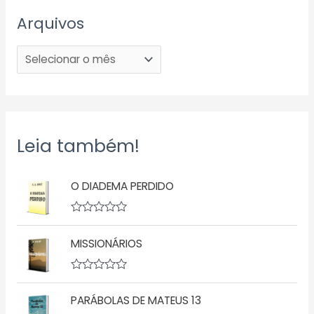
Arquivos
Leia também!
O DIADEMA PERDIDO
A
v
MISSIONÁRIOS
a
l
i
a
A
ç
v
ã
PARÁBOLAS DE MATEUS 13
a
o
l