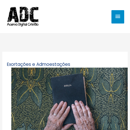
Ir
MEN
para
o
PRIN
conteúdo
Exortações e Admoestações