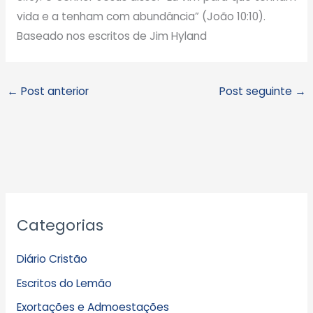
vida e a tenham com abundância” (João 10:10).
Baseado nos escritos de Jim Hyland
←
Post anterior
Post seguinte
→
A
Categorias
r
q
Diário Cristão
u
Escritos do Lemão
i
Exortações e Admoestações
v