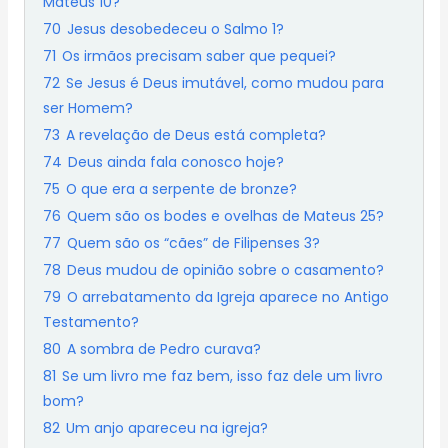
Mateus 10?
70
Jesus desobedeceu o Salmo 1?
71
Os irmãos precisam saber que pequei?
72
Se Jesus é Deus imutável, como mudou para
ser Homem?
73
A revelação de Deus está completa?
74
Deus ainda fala conosco hoje?
75
O que era a serpente de bronze?
76
Quem são os bodes e ovelhas de Mateus 25?
77
Quem são os “cães” de Filipenses 3?
78
Deus mudou de opinião sobre o casamento?
79
O arrebatamento da Igreja aparece no Antigo
Testamento?
80
A sombra de Pedro curava?
81
Se um livro me faz bem, isso faz dele um livro
bom?
82
Um anjo apareceu na igreja?