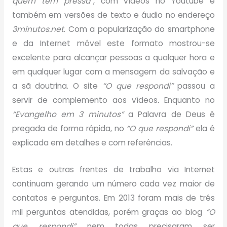
quem tem pressa”
, com vídeos no Youtube e
também em versões de texto e áudio no endereço
3minutos.net
. Com a popularização do smartphone
e da Internet móvel este formato mostrou-se
excelente para alcançar pessoas a qualquer hora e
em qualquer lugar com a mensagem da salvação e
a sã doutrina. O site
“O que respondi”
passou a
servir de complemento aos vídeos
.
Enquanto no
“Evangelho em 3 minutos”
a Palavra de Deus é
pregada de forma rápida, no
“O que respondi”
ela é
explicada em detalhes e com referências.
Estas e outras frentes de trabalho via Internet
continuam gerando um número cada vez maior de
contatos e perguntas. Em 2013 foram mais de três
mil perguntas atendidas, porém graças ao blog
“O
que respondi”
nem todas precisaram ser