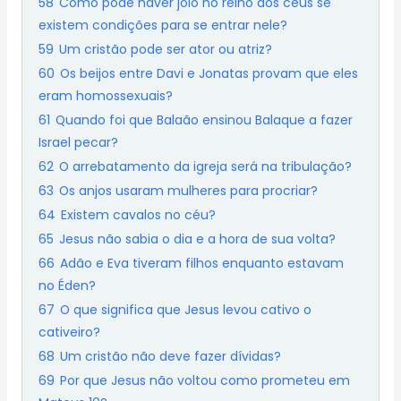
58
Como pode haver joio no reino dos céus se
existem condições para se entrar nele?
59
Um cristão pode ser ator ou atriz?
60
Os beijos entre Davi e Jonatas provam que eles
eram homossexuais?
61
Quando foi que Balaão ensinou Balaque a fazer
Israel pecar?
62
O arrebatamento da igreja será na tribulação?
63
Os anjos usaram mulheres para procriar?
64
Existem cavalos no céu?
65
Jesus não sabia o dia e a hora de sua volta?
66
Adão e Eva tiveram filhos enquanto estavam
no Éden?
67
O que significa que Jesus levou cativo o
cativeiro?
68
Um cristão não deve fazer dívidas?
69
Por que Jesus não voltou como prometeu em