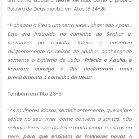
um ótimo trabalho neste sentido, como a própria
Palavra de Deus mostra em Atos 18:24-26:
“
E chegou a Éfeso um certo judeu chamado Apolo…
Este era instruído no caminho do Senhor e,
fervoroso de espírito, falava e ensinava
diligentemente as coisas do Senhor, conhecendo
somente o batismo de João…
Priscila e Áquila, o
levaram consigo e lhe declararam mais
precisamente o caminho de Deus
”.
Também em Tito 2:3-5
“
As mulheres idosas, semelhantemente, que sejam
sérias no seu viver, como convém a santas, não
caluniadoras, não dadas a muito vinho, mestras no
bem;
para que ensinem as mulheres novas
a