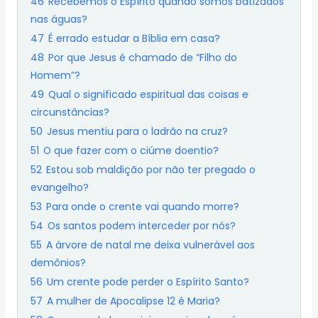
46
Recebemos o Espírito quando somos batizados
nas águas?
47
É errado estudar a Bíblia em casa?
48
Por que Jesus é chamado de “Filho do
Homem”?
49
Qual o significado espiritual das coisas e
circunstâncias?
50
Jesus mentiu para o ladrão na cruz?
51
O que fazer com o ciúme doentio?
52
Estou sob maldição por não ter pregado o
evangelho?
53
Para onde o crente vai quando morre?
54
Os santos podem interceder por nós?
55
A árvore de natal me deixa vulnerável aos
demônios?
56
Um crente pode perder o Espírito Santo?
57
A mulher de Apocalipse 12 é Maria?