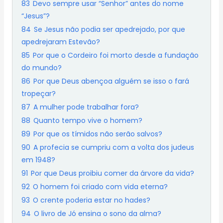
83
Devo sempre usar “Senhor” antes do nome
“Jesus”?
84
Se Jesus não podia ser apedrejado, por que
apedrejaram Estevão?
85
Por que o Cordeiro foi morto desde a fundação
do mundo?
86
Por que Deus abençoa alguém se isso o fará
tropeçar?
87
A mulher pode trabalhar fora?
88
Quanto tempo vive o homem?
89
Por que os tímidos não serão salvos?
90
A profecia se cumpriu com a volta dos judeus
em 1948?
91
Por que Deus proibiu comer da árvore da vida?
92
O homem foi criado com vida eterna?
93
O crente poderia estar no hades?
94
O livro de Jó ensina o sono da alma?