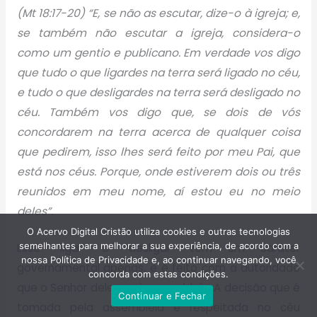
(Mt 18:17-20) “E, se não as escutar, dize-o à igreja; e,
se também não escutar a igreja, considera-o
como um gentio e publicano. Em verdade vos digo
que tudo o que ligardes na terra será ligado no céu,
e tudo o que desligardes na terra será desligado no
céu. Também vos digo que, se dois de vós
concordarem na terra acerca de qualquer coisa
que pedirem, isso lhes será feito por meu Pai, que
está nos céus. Porque, onde estiverem dois ou três
reunidos em meu nome, aí estou eu no meio
deles”.
O Acervo Digital Cristão utiliza cookies e outras tecnologias
semelhantes para melhorar a sua experiência, de acordo com a
Esse “ligar” e “desligar” tem um caráter
nossa Política de Privacidade e, ao continuar navegando, você
governamental apenas, e é feito com a autoridade
concorda com estas condições.
que o Senhor delegou à assembleia. A decisão que é
Continuar e Fechar
tomada pela assembleia é respeitada no céu