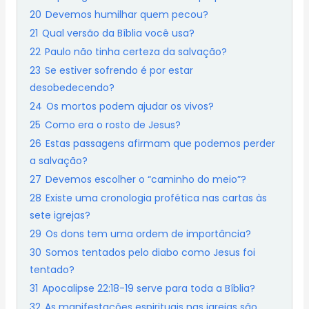
20
Devemos humilhar quem pecou?
21
Qual versão da Bíblia você usa?
22
Paulo não tinha certeza da salvação?
23
Se estiver sofrendo é por estar
desobedecendo?
24
Os mortos podem ajudar os vivos?
25
Como era o rosto de Jesus?
26
Estas passagens afirmam que podemos perder
a salvação?
27
Devemos escolher o “caminho do meio”?
28
Existe uma cronologia profética nas cartas às
sete igrejas?
29
Os dons tem uma ordem de importância?
30
Somos tentados pelo diabo como Jesus foi
tentado?
31
Apocalipse 22:18-19 serve para toda a Bíblia?
32
As manifestações espirituais nas igrejas são