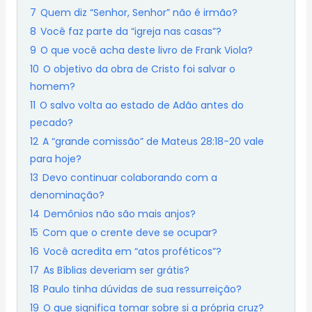
7
Quem diz “Senhor, Senhor” não é irmão?
8
Você faz parte da “igreja nas casas”?
9
O que você acha deste livro de Frank Viola?
10
O objetivo da obra de Cristo foi salvar o
homem?
11
O salvo volta ao estado de Adão antes do
pecado?
12
A “grande comissão” de Mateus 28:18-20 vale
para hoje?
13
Devo continuar colaborando com a
denominação?
14
Demônios não são mais anjos?
15
Com que o crente deve se ocupar?
16
Você acredita em “atos proféticos”?
17
As Bíblias deveriam ser grátis?
18
Paulo tinha dúvidas de sua ressurreição?
19
O que significa tomar sobre si a própria cruz?