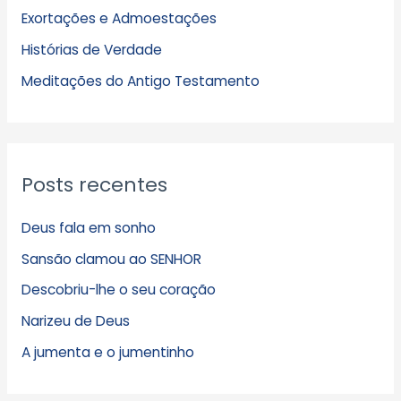
Exortações e Admoestações
v
Histórias de Verdade
o
s
Meditações do Antigo Testamento
Posts recentes
Deus fala em sonho
Sansão clamou ao SENHOR
Descobriu-lhe o seu coração
Narizeu de Deus
A jumenta e o jumentinho