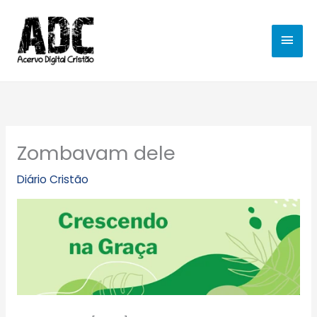
Ir
MEN
para
o
PRIN
conteúdo
Zombavam dele
Diário Cristão