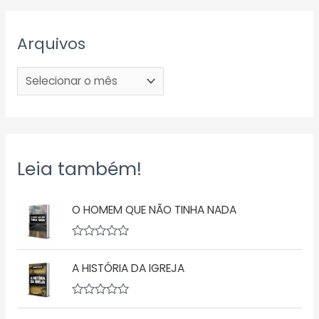
Arquivos
Leia também!
O HOMEM QUE NÃO TINHA NADA
A
v
A HISTÓRIA DA IGREJA
a
l
i
a
A
ç
v