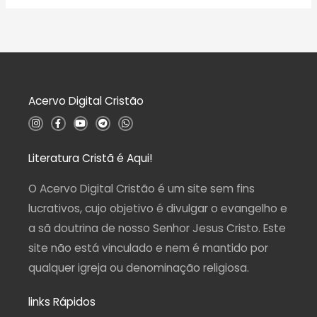
ã
a
o
l
0
i
d
a
e
ç
5
ã
o
0
d
Acervo Digital Cristão
e
5
I
F
Y
T
W
n
a
o
e
h
s
c
u
l
a
t
e
t
e
t
a
b
u
g
s
Literatura Cristã é Aqui!
g
o
b
r
a
r
o
e
a
p
a
k
m
p
O Acervo Digital Cristão é um site sem fins
m
-
f
lucrativos, cujo objetivo é divulgar o evangelho e
a sã doutrina de nosso Senhor Jesus Cristo. Este
site não está vinculado e nem é mantido por
qualquer igreja ou denominação religiosa.
links Rápidos