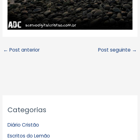
←
Post anterior
Post seguinte
→
A
Categorias
r
q
Diário Cristão
u
Escritos do Lemão
i