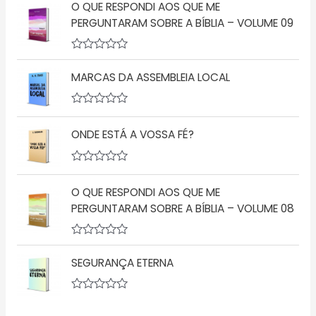
ã
O QUE RESPONDI AOS QUE ME
a
o
l
PERGUNTARAM SOBRE A BÍBLIA – VOLUME 09
0
i
d
a
e
ç
5
A
ã
v
o
MARCAS DA ASSEMBLEIA LOCAL
a
0
l
d
i
e
a
5
A
ç
v
ONDE ESTÁ A VOSSA FÉ?
ã
a
o
l
0
i
d
a
A
e
ç
v
5
ã
O QUE RESPONDI AOS QUE ME
a
o
l
PERGUNTARAM SOBRE A BÍBLIA – VOLUME 08
0
i
d
a
e
ç
5
A
ã
v
o
SEGURANÇA ETERNA
a
0
l
d
i
e
a
5
A
ç
v