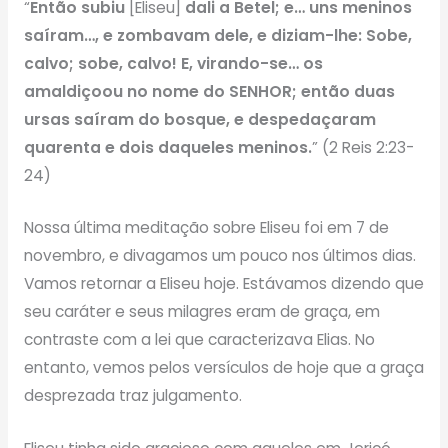
“
Então subiu
[Eliseu]
dali a Betel; e… uns meninos
saíram…, e zombavam dele, e diziam-lhe: Sobe,
calvo; sobe, calvo!
E, virando-se… os
amaldiçoou no nome do SENHOR; então duas
ursas saíram do bosque, e despedaçaram
quarenta e dois daqueles meninos.
” (2 Reis 2:23-
24)
Nossa última meditação sobre Eliseu foi em 7 de
novembro, e divagamos um pouco nos últimos dias.
Vamos retornar a Eliseu hoje. Estávamos dizendo que
seu caráter e seus milagres eram de graça, em
contraste com a lei que caracterizava Elias. No
entanto, vemos pelos versículos de hoje que a graça
desprezada traz julgamento.