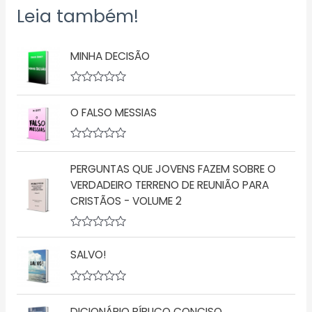
Leia também!
MINHA DECISÃO
A
v
O FALSO MESSIAS
a
l
i
a
A
ç
v
ã
PERGUNTAS QUE JOVENS FAZEM SOBRE O
a
o
l
VERDADEIRO TERRENO DE REUNIÃO PARA
0
i
d
CRISTÃOS - VOLUME 2
a
e
ç
5
ã
o
A
0
v
d
SALVO!
a
e
l
5
i
a
A
ç
v
DICIONÁRIO BÍBLICO CONCISO
ã
a