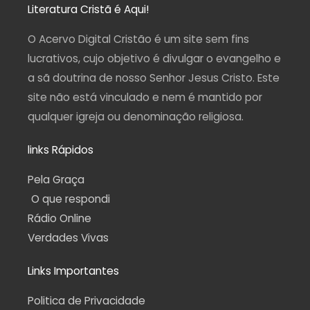
a
b
u
g
s
Literatura Cristã é Aqui!
g
o
b
r
a
r
o
e
a
p
a
k
m
p
O Acervo Digital Cristão é um site sem fins
m
-
f
lucrativos, cujo objetivo é divulgar o evangelho e
a sã doutrina de nosso Senhor Jesus Cristo. Este
site não está vinculado e nem é mantido por
qualquer igreja ou denominação religiosa.
links Rápidos
Pela Graça
O que respondi
Rádio Online
Verdades Vivas
Links Importantes
Politica de Privacidade