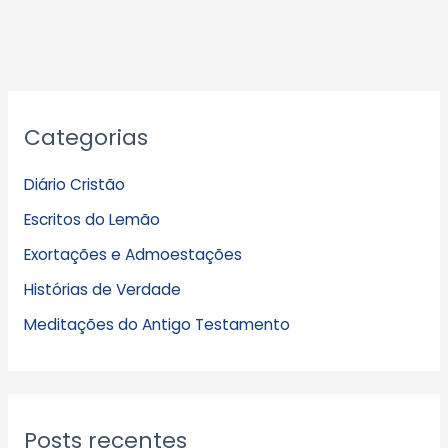
A
Categorias
r
q
Diário Cristão
u
Escritos do Lemão
i
Exortações e Admoestações
v
Histórias de Verdade
o
s
Meditações do Antigo Testamento
Posts recentes