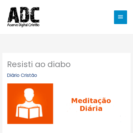
Ir
MEN
para
o
PRIN
conteúdo
Resisti ao diabo
Diário Cristão