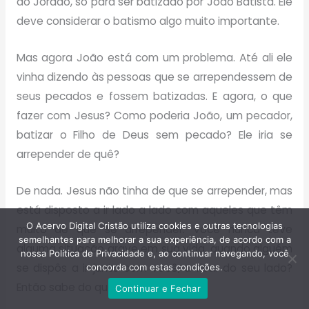
ao Jordão, só para ser batizado por João Batista. Ele
deve considerar o batismo algo muito importante.
Mas agora João está com um problema. Até ali ele
vinha dizendo às pessoas que se arrependessem de
seus pecados e fossem batizadas. E agora, o que
fazer com Jesus? Como poderia João, um pecador,
batizar o Filho de Deus sem pecado? Ele iria se
arrepender de quê?
De nada. Jesus não tinha de que se arrepender, mas
está disposto a ir lado a lado com aqueles que têm
O Acervo Digital Cristão utiliza cookies e outras tecnologias
muito de que se arrepender. Você nunca teve
semelhantes para melhorar a sua experiência, de acordo com a
alguma situação grave em sua vida, quando alguém
nossa Política de Privacidade e, ao continuar navegando, você
se dispôs a ir junto com você, a ficar do seu lado?
concorda com estas condições.
Então sabe do que estou falando.
Continuar e Fechar