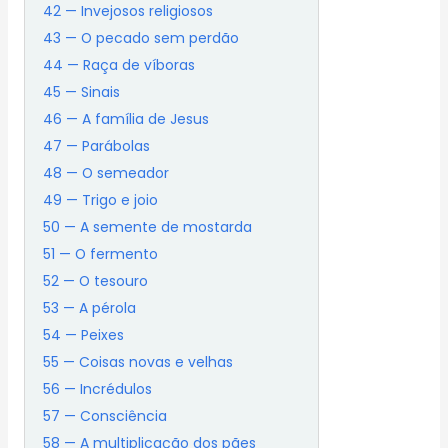
42 — Invejosos religiosos
43 — O pecado sem perdão
44 — Raça de víboras
45 — Sinais
46 — A família de Jesus
47 — Parábolas
48 — O semeador
49 — Trigo e joio
50 — A semente de mostarda
51 — O fermento
52 — O tesouro
53 — A pérola
54 — Peixes
55 — Coisas novas e velhas
56 — Incrédulos
57 — Consciência
58 — A multiplicação dos pães