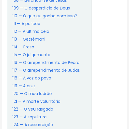
108 — Livrando-se de Jesus
109 — O desperdício de Deus
110 — O que eu ganho com isso?
111 — A páscoa
112 — A última ceia
113 — Getsêmani
114 — Preso
115 — O julgamento
116 — O arrependimento de Pedro
117 — O arrependimento de Judas
118 — A voz do povo
119 — A cruz
120 — O mau ladrão
121 — A morte voluntária
122 — O véu rasgado
123 — A sepultura
124 — A ressurreição