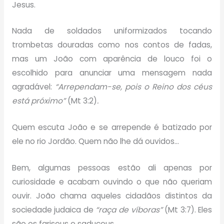
Jesus.
Nada de soldados uniformizados tocando
trombetas douradas como nos contos de fadas,
mas um João com aparência de louco foi o
escolhido para anunciar uma mensagem nada
agradável:
“Arrependam-se, pois o Reino dos céus
está próximo”
(Mt 3:2)
.
Quem escuta João e se arrepende é batizado por
ele no rio Jordão. Quem não lhe dá ouvidos…
Bem, algumas pessoas estão ali apenas por
curiosidade e acabam ouvindo o que não queriam
ouvir. João chama aqueles cidadãos distintos da
sociedade judaica de
“raça de víboras”
(Mt 3:7). Eles
são os fariseus e saduceus.