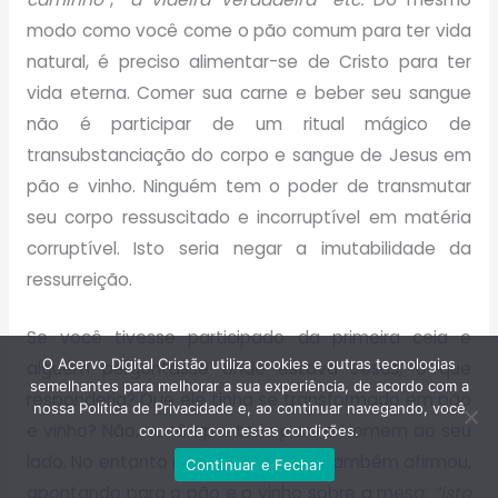
modo como você come o pão comum para ter vida
natural, é preciso alimentar-se de Cristo para ter
vida eterna. Comer sua carne e beber seu sangue
não é participar de um ritual mágico de
transubstanciação do corpo e sangue de Jesus em
pão e vinho. Ninguém tem o poder de transmutar
seu corpo ressuscitado e incorruptível em matéria
corruptível. Isto seria negar a imutabilidade da
ressurreição.
Se você tivesse participado da primeira ceia e
O Acervo Digital Cristão utiliza cookies e outras tecnologias
alguém perguntasse onde estava Jesus, o que
semelhantes para melhorar a sua experiência, de acordo com a
responderia? Que ele tinha se transformado em pão
nossa Política de Privacidade e, ao continuar navegando, você
e vinho? Não, você apontaria para o Homem ao seu
concorda com estas condições.
lado. No entanto naquela noite ele também afirmou,
Continuar e Fechar
apontando para o pão e o vinho sobre a mesa:
“isto