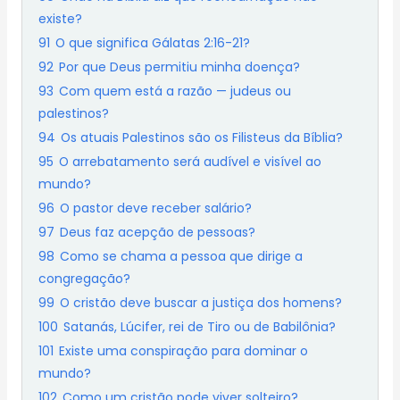
existe?
91
O que significa Gálatas 2:16-21?
92
Por que Deus permitiu minha doença?
93
Com quem está a razão — judeus ou
palestinos?
94
Os atuais Palestinos são os Filisteus da Bíblia?
95
O arrebatamento será audível e visível ao
mundo?
96
O pastor deve receber salário?
97
Deus faz acepção de pessoas?
98
Como se chama a pessoa que dirige a
congregação?
99
O cristão deve buscar a justiça dos homens?
100
Satanás, Lúcifer, rei de Tiro ou de Babilônia?
101
Existe uma conspiração para dominar o
mundo?
102
Como um cristão pode viver solteiro?