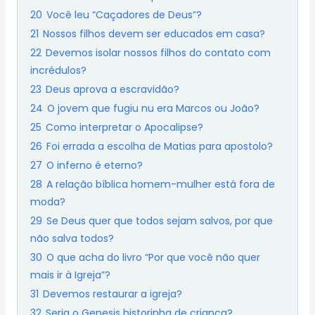
20
Você leu “Caçadores de Deus”?
21
Nossos filhos devem ser educados em casa?
22
Devemos isolar nossos filhos do contato com
incrédulos?
23
Deus aprova a escravidão?
24
O jovem que fugiu nu era Marcos ou João?
25
Como interpretar o Apocalipse?
26
Foi errada a escolha de Matias para apostolo?
27
O inferno é eterno?
28
A relação bíblica homem-mulher está fora de
moda?
29
Se Deus quer que todos sejam salvos, por que
não salva todos?
30
O que acha do livro “Por que você não quer
mais ir à Igreja”?
31
Devemos restaurar a igreja?
32
Seria o Genesis historinha de criança?