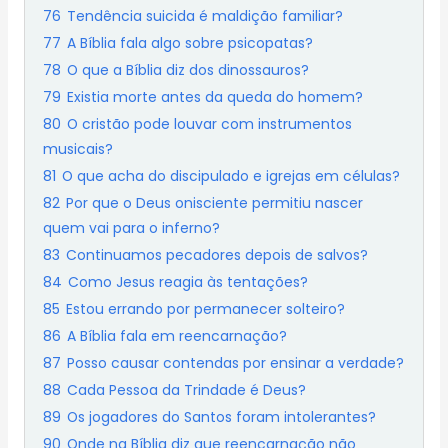
76
Tendência suicida é maldição familiar?
77
A Bíblia fala algo sobre psicopatas?
78
O que a Bíblia diz dos dinossauros?
79
Existia morte antes da queda do homem?
80
O cristão pode louvar com instrumentos
musicais?
81
O que acha do discipulado e igrejas em células?
82
Por que o Deus onisciente permitiu nascer
quem vai para o inferno?
83
Continuamos pecadores depois de salvos?
84
Como Jesus reagia às tentações?
85
Estou errando por permanecer solteiro?
86
A Bíblia fala em reencarnação?
87
Posso causar contendas por ensinar a verdade?
88
Cada Pessoa da Trindade é Deus?
89
Os jogadores do Santos foram intolerantes?
90
Onde na Bíblia diz que reencarnação não