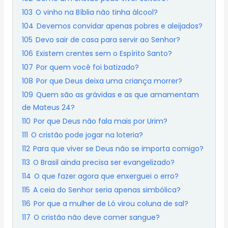
103
O vinho na Bíblia não tinha álcool?
104
Devemos convidar apenas pobres e aleijados?
105
Devo sair de casa para servir ao Senhor?
106
Existem crentes sem o Espírito Santo?
107
Por quem você foi batizado?
108
Por que Deus deixa uma criança morrer?
109
Quem são as grávidas e as que amamentam
de Mateus 24?
110
Por que Deus não fala mais por Urim?
111
O cristão pode jogar na loteria?
112
Para que viver se Deus não se importa comigo?
113
O Brasil ainda precisa ser evangelizado?
114
O que fazer agora que enxerguei o erro?
115
A ceia do Senhor seria apenas simbólica?
116
Por que a mulher de Ló virou coluna de sal?
117
O cristão não deve comer sangue?