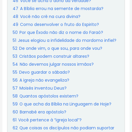
46
Você se acha o dono da verdade?
47
A Bíblia errou na semente de mostarda?
48
Você não crê na cura divina?
49
Como desenvolver o fruto do Espirito?
50
Por que Êxodo não diz o nome do Faraó?
51
Jesus elogiou a infidelidade do mordomo infiel?
52
De onde vim, o que sou, para onde vou?
53
Cristãos podem construir altares?
54
Não devemos julgar nossos irmãos?
55
Devo guardar o sábado?
56
A igreja não evangeliza?
57
Moisés inventou Deus?
58
Quantos apóstolos existem?
59
O que acha da Bíblia na Linguagem de Hoje?
60
Barnabé era apóstolo?
61
Você pertence à “igreja local”?
62
Que coisas os discípulos não podiam suportar