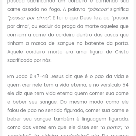
páscoa sacrificando um cordeiro e comendo sua
carne assada no fogo. A palavra
“páscoa”
significa
“passar por cima”
. E foi o que Deus fez, ao “passar
por cima”, ou excluir da praga da morte aqueles que
comiam a carne do cordeiro dentro das casas que
tinham a marca de sangue no batente da porta.
Aquele cordeiro morto era uma figura de Cristo
sacrificado por nós.
Em João 6:47-48 Jesus diz que é o pão da vida e
quem crer nele tem a vida eterna, e no versículo 54
ele diz que tem vida eterna quem comer sua carne
e beber seu sangue. Do mesmo modo como ele
falou de pão no sentido figurado, comer sua carne e
beber seu sangue também é linguagem figurada,
como das vezes em que ele disse ser
“a porta”
,
“o
caminho”
,
“a videira verdadeira”
etc.
Do mesmo