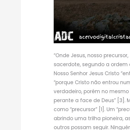
“Onde Jesus, nosso precursor,
sacerdote, segundo a ordem d
Nosso Senhor Jesus Cristo “entr
“porque Cristo não entrou num
verdadeiro, porém no mesmo 
perante a face de Deus” [3]. M
como “precursor” [1]. Um “prec
abrindo uma trilha pioneira, 
outros possam seguir. Ningué