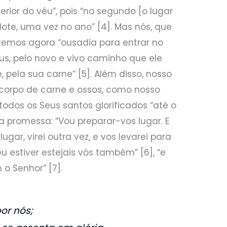
rior do véu”, pois “no segundo [o lugar
ote, uma vez no ano” [4]. Mas nós, que
temos agora “ousadia para entrar no
us, pelo novo e vivo caminho que ele
é, pela sua carne” [5]. Além disso, nosso
corpo de carne e ossos, como nosso
 todos os Seus santos glorificados “até o
ua promessa: “Vou preparar-vos lugar. E
ugar, virei outra vez, e vos levarei para
estiver estejais vós também” [6], “e
o Senhor” [7].
or nós;