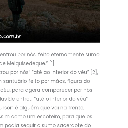
 entrou por nós, feito eternamente sumo
e Melquisedeque.” [1]
ou por nós” “até ao interior do véu” [2],
 santuário feito por mãos, figura do
céu, para agora comparecer por nós
as Ele entrou “até o interior do véu”
ursor” é alguém que vai na frente,
assim como um escoteiro, para que os
m podia seguir o sumo sacerdote do