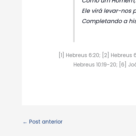
Como um Homem, s
Ele virá levar-nos p
Completando a his
[1] Hebreus 6:20; [2] Hebreus 6
Hebreus 10:19-20; [6] Joã
←
Post anterior