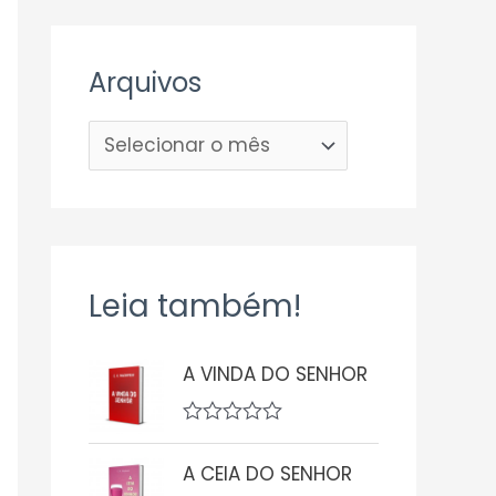
Arquivos
Leia também!
A VINDA DO SENHOR
A
v
A CEIA DO SENHOR
a
l