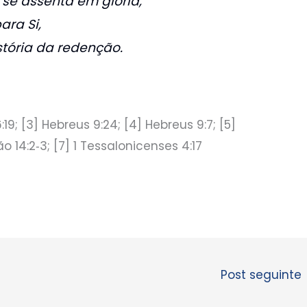
e assenta em glória,
ara Si,
tória da redenção.
:19; [3] Hebreus 9:24; [4] Hebreus 9:7; [5]
o 14:2‑3; [7] 1 Tessalonicenses 4:17
Post seguinte