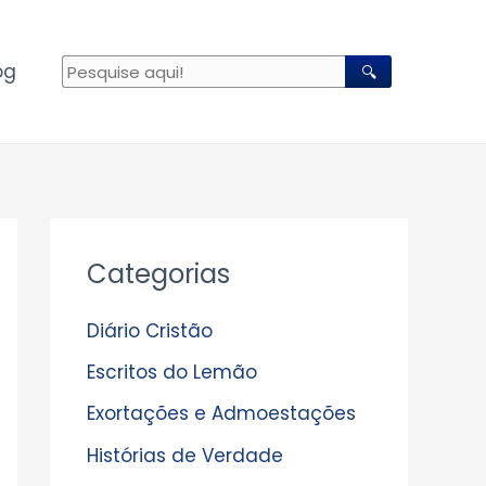
og
🔍
A
Categorias
r
q
Diário Cristão
u
Escritos do Lemão
i
Exortações e Admoestações
v
Histórias de Verdade
o