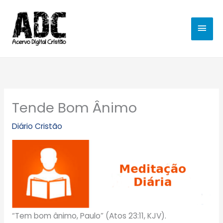
Ir
MEN
para
o
PRIN
conteúdo
Tende Bom Ânimo
Diário Cristão
“Tem bom ânimo, Paulo” (Atos 23:11, KJV).