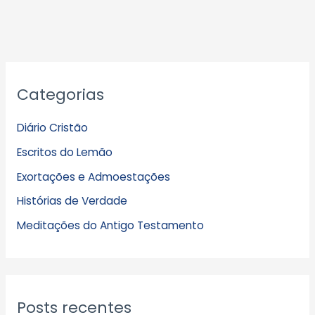
A
Categorias
r
q
Diário Cristão
u
Escritos do Lemão
i
Exortações e Admoestações
v
Histórias de Verdade
o
s
Meditações do Antigo Testamento
Posts recentes