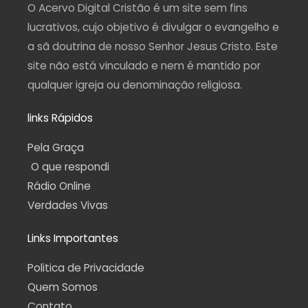
a
k
m
p
O Acervo Digital Cristão é um site sem fins
m
-
f
lucrativos, cujo objetivo é divulgar o evangelho e
a sã doutrina de nosso Senhor Jesus Cristo. Este
site não está vinculado e nem é mantido por
qualquer igreja ou denominação religiosa.
links Rápidos
Pela Graça
O que respondi
Rádio Online
Verdades Vivas
Links Importantes
Politica de Privacidade
Quem Somos
Contato