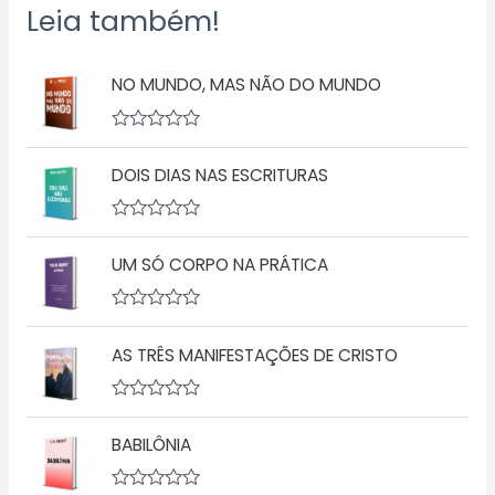
Leia também!
NO MUNDO, MAS NÃO DO MUNDO
A
v
DOIS DIAS NAS ESCRITURAS
a
l
i
a
A
ç
v
ã
UM SÓ CORPO NA PRÁTICA
a
o
l
0
i
d
a
A
e
ç
v
5
ã
AS TRÊS MANIFESTAÇÕES DE CRISTO
a
o
l
0
i
d
a
A
e
ç
v
5
ã
BABILÔNIA
a
o
l
0
i
d
a