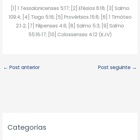
[1] 1 Tessalonicenses 5:17; [2] Efésios 6:18; [3] Salmo
109:4; [4] Tiago 5:16; [5] Provérbios 15:8; [6] 1 Timóteo
2:1‑2; [7] Filipenses 4:6; [8] Salmo 5:3; [9] Salmo
55:16‑17; [10] Colossenses 4:12 (KJV)
←
Post anterior
Post seguinte
→
A
Categorias
r
q