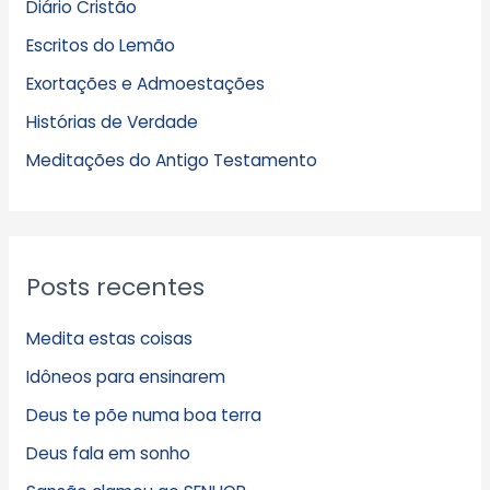
Diário Cristão
u
Escritos do Lemão
i
Exortações e Admoestações
v
Histórias de Verdade
o
s
Meditações do Antigo Testamento
Posts recentes
Medita estas coisas
Idôneos para ensinarem
Deus te põe numa boa terra
Deus fala em sonho