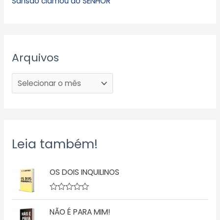
Sansão clamou ao SENHOR
Arquivos
Leia também!
OS DOIS INQUILINOS
A
v
NÃO É PARA MIM!
a
l