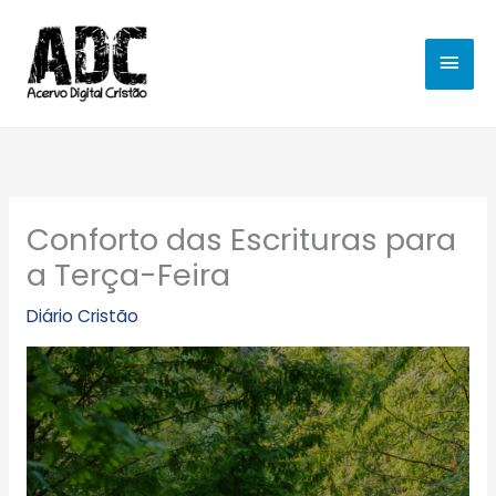
Ir
MEN
para
o
PRIN
conteúdo
Conforto das Escrituras para
a Terça-Feira
Diário Cristão