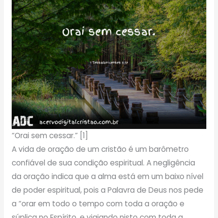
“Orai sem cessar.” [1]
A vida de oração de um cristão é um barômetro
confiável de sua condição espiritual. A negligência
da oração indica que a alma está em um baixo nível
de poder espiritual, pois a Palavra de Deus nos pede
a “orar em todo o tempo com toda a oração e
súplica no Espírito, e vigiando nisto com toda a