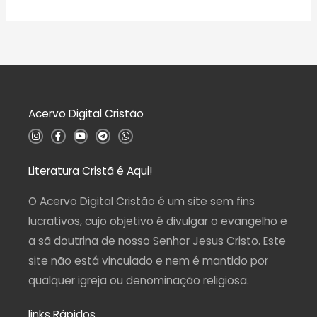
ç
v
5
ã
a
o
l
0
i
d
a
e
ç
5
ã
o
0
d
Acervo Digital Cristão
e
5
I
F
Y
T
W
n
a
o
e
h
s
c
u
l
a
t
e
t
e
t
a
b
u
g
s
Literatura Cristã é Aqui!
g
o
b
r
a
r
o
e
a
p
a
k
m
p
O Acervo Digital Cristão é um site sem fins
m
-
f
lucrativos, cujo objetivo é divulgar o evangelho e
a sã doutrina de nosso Senhor Jesus Cristo. Este
site não está vinculado e nem é mantido por
qualquer igreja ou denominação religiosa.
links Rápidos