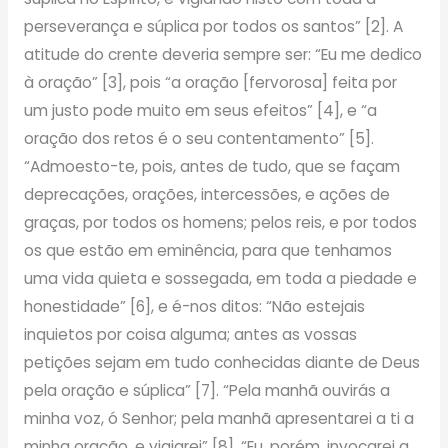
perseverança e súplica por todos os santos” [2]. A
atitude do crente deveria sempre ser: “Eu me dedico
à oração” [3], pois “a oração [fervorosa] feita por
um justo pode muito em seus efeitos” [4], e “a
oração dos retos é o seu contentamento” [5].
“Admoesto-te, pois, antes de tudo, que se façam
deprecações, orações, intercessões, e ações de
graças, por todos os homens; pelos reis, e por todos
os que estão em eminência, para que tenhamos
uma vida quieta e sossegada, em toda a piedade e
honestidade” [6], e é-nos ditos: “Não estejais
inquietos por coisa alguma; antes as vossas
petições sejam em tudo conhecidas diante de Deus
pela oração e súplica” [7]. “Pela manhã ouvirás a
minha voz, ó Senhor; pela manhã apresentarei a ti a
minha oração, e vigiarei” [8]. “Eu, porém, invocarei a