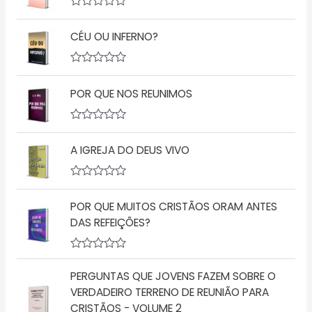
A
v
CÉU OU INFERNO?
a
l
i
a
A
ç
v
ã
POR QUE NOS REUNIMOS
a
o
l
0
i
d
a
A
e
ç
v
5
ã
A IGREJA DO DEUS VIVO
a
o
l
0
i
d
a
A
e
ç
v
5
ã
POR QUE MUITOS CRISTÃOS ORAM ANTES
a
o
l
DAS REFEIÇÕES?
0
i
d
a
e
ç
5
A
ã
v
o
PERGUNTAS QUE JOVENS FAZEM SOBRE O
a
0
l
d
VERDADEIRO TERRENO DE REUNIÃO PARA
i
e
CRISTÃOS - VOLUME 2
a
5