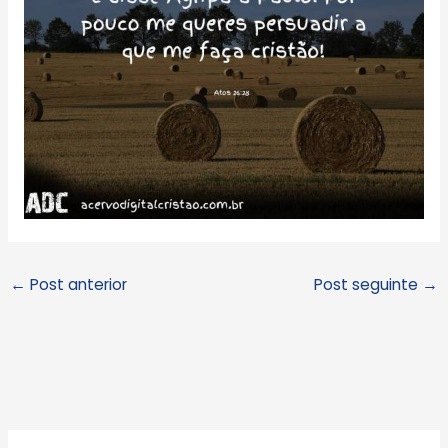
←
Post anterior
Post seguinte
→
A