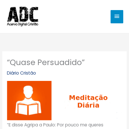
Ir
MEN
para
o
PRIN
conteúdo
“Quase Persuadido”
Diário Cristão
“E disse Agripa a Paulo: Por pouco me queres