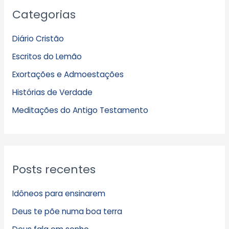
Categorias
r
q
Diário Cristão
u
Escritos do Lemão
i
Exortações e Admoestações
v
Histórias de Verdade
o
s
Meditações do Antigo Testamento
Posts recentes
Idôneos para ensinarem
Deus te põe numa boa terra