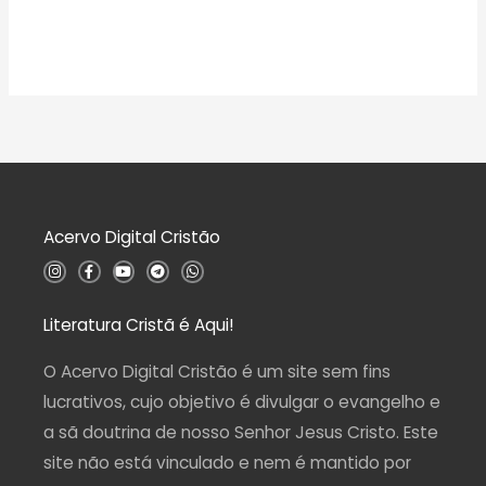
Acervo Digital Cristão
I
F
Y
T
W
n
a
o
e
h
s
c
u
l
a
t
e
t
e
t
a
b
u
g
s
Literatura Cristã é Aqui!
g
o
b
r
a
r
o
e
a
p
a
k
m
p
O Acervo Digital Cristão é um site sem fins
m
-
f
lucrativos, cujo objetivo é divulgar o evangelho e
a sã doutrina de nosso Senhor Jesus Cristo. Este
site não está vinculado e nem é mantido por