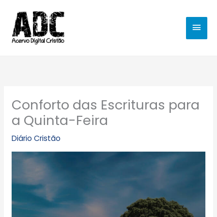
Ir
MEN
para
o
PRIN
conteúdo
Conforto das Escrituras para
a Quinta-Feira
Diário Cristão