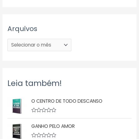
Arquivos
Leia também!
O CENTRO DE TODO DESCANSO
A
v
GANHO PELO AMOR
a
l
i