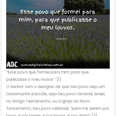
“Esse povo que formei para mim, para que
publicasse o meu louvor.” [1]
O Senhor tem o desígnio de que Seu povo seja um
testemunho para Ele, seja Seu povo terrenal, Israel,
no Antigo Testamento, ou a igreja do Novo
Testamento, Seu povo celestial, “para me serem por
povo, e por nome, e por louvor, e por glória” [2].