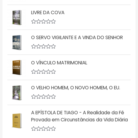
a
A
ç
v
ã
LIVRE DA COVA
a
o
l
0
i
d
a
A
e
ç
v
5
ã
O SERVO VIGILANTE E A VINDA DO SENHOR
a
o
l
0
i
d
a
A
e
ç
v
5
ã
O VÍNCULO MATRIMONIAL
a
o
l
0
i
d
a
A
e
ç
v
5
ã
O VELHO HOMEM, O NOVO HOMEM, O EU.
a
o
l
0
i
d
a
A
e
ç
v
5
ã
A EPÍSTOLA DE TIAGO - A Realidade da Fé
a
o
l
Provada em Circunstâncias da Vida Diária
0
i
d
a
e
ç
5
A
ã