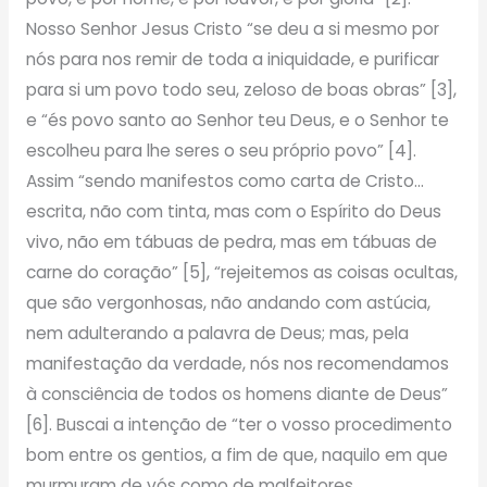
Nosso Senhor Jesus Cristo “se deu a si mesmo por
nós para nos remir de toda a iniquidade, e purificar
para si um povo todo seu, zeloso de boas obras” [3],
e “és povo santo ao Senhor teu Deus, e o Senhor te
escolheu para lhe seres o seu próprio povo” [4].
Assim “sendo manifestos como carta de Cristo…
escrita, não com tinta, mas com o Espírito do Deus
vivo, não em tábuas de pedra, mas em tábuas de
carne do coração” [5], “rejeitemos as coisas ocultas,
que são vergonhosas, não andando com astúcia,
nem adulterando a palavra de Deus; mas, pela
manifestação da verdade, nós nos recomendamos
à consciência de todos os homens diante de Deus”
[6]. Buscai a intenção de “ter o vosso procedimento
bom entre os gentios, a fim de que, naquilo em que
murmuram de vós como de malfeitores,