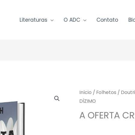
Literaturas
O ADC
Contato
Bl
Início
/
Folhetos
/
Doutri
DÍZIMO
A OFERTA CR