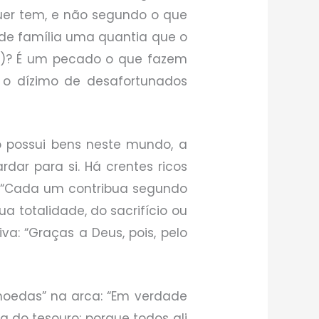
quer tem, e não segundo o que
i de família uma quantia que o
8)? É um pecado o que fazem
 o dízimo de desafortunados
 possui bens neste mundo, a
dar para si. Há crentes ricos
. “Cada um contribua segundo
ua totalidade, do sacrifício ou
va: “Graças a Deus, pois, pelo
moedas” na arca: “Em verdade
 do tesouro; porque todos ali