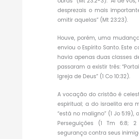
obras” (Mt 23:2-3). “Ai de vós,
desprezais o mais importante 
omitir aquelas” (Mt 23:23).
Houve, porém, uma mudança r
enviou o Espírito Santo. Este
havia apenas duas classes de
passaram a existir três: “Po
Igreja de Deus” (1 Co 10:32).
A vocação do cristão é celesti
espiritual; a do israelita er
“está no maligno” (1 Jo 5:19),
Perseguições (1 Tm 6:8; 2
segurança contra seus inimigos