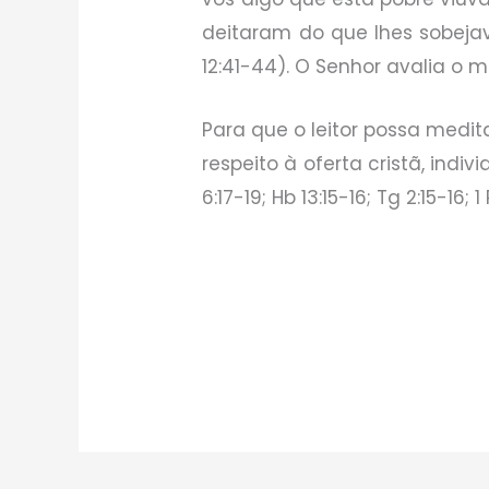
deitaram do que lhes sobejav
12:41-44). O Senhor avalia o 
Para que o leitor possa medi
respeito à oferta cristã, individ
6:17-19; Hb 13:15-16; Tg 2:15-16; 1