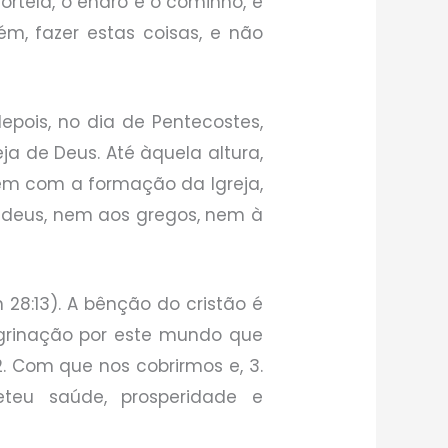
 hortelã, o endro e o cominho, e
rém, fazer estas coisas, e não
pois, no dia de Pentecostes,
ja de Deus. Até àquela altura,
rém com a formação da Igreja,
judeus, nem aos gregos, nem à
n 28:13). A bênção do cristão é
eregrinação por este mundo que
 2. Com que nos cobrirmos e, 3.
eteu saúde, prosperidade e