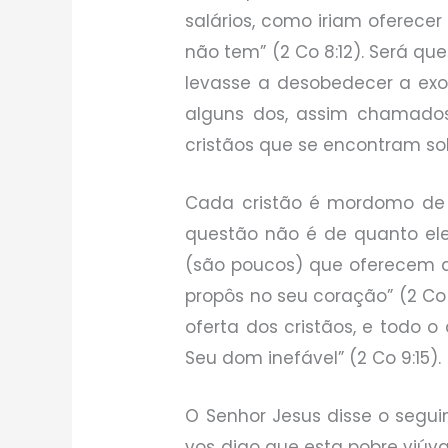
salários, como iriam oferece
não tem” (2 Co 8:12). Será qu
levasse a desobedecer a ex
alguns dos, assim chamados
cristãos que se encontram s
Cada cristão é mordomo de 
questão não é de quanto ele 
(são poucos) que oferecem a
propôs no seu coração” (2 Co 9
oferta dos cristãos, e todo o
Seu dom inefável” (2 Co 9:15).
O Senhor Jesus disse o segu
vos digo que esta pobre viúv