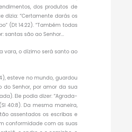
endimentos, dos produtos de
e dizia: “Certamente darás os
o” (Dt 14:22). “Também todas
r: santas são ao Senhor…
 vara, o dízimo será santo ao
4:4), esteve no mundo, guardou
ado do Senhor, por amor da sua
zada). Ele podia dizer: “Agrada-
(Sl 40:8). Da mesma maneira,
estão assentados os escribas e
s em conformidade com as suas