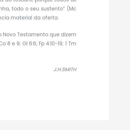
nha, todo o seu sustento” (Mc
cia material da oferta.
 do Novo Testamento que dizem
Co 8 e 9; Gl 6:6; Fp 4:10-19; 1 Tm
J.H.SMITH