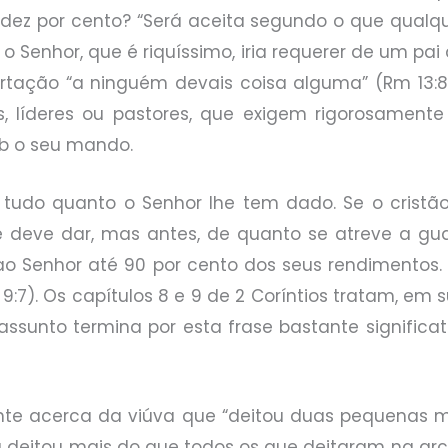
r dez por cento? “Será aceita segundo o que qual
e o Senhor, que é riquíssimo, iria requerer de um pa
ortação “a ninguém devais coisa alguma” (Rm 13:
, líderes ou pastores, que exigem rigorosamente
ob o seu mando.
tudo quanto o Senhor lhe tem dado. Se o cristão
deve dar, mas antes, de quanto se atreve a guar
o Senhor até 90 por cento dos seus rendimentos
:7). Os capítulos 8 e 9 de 2 Coríntios tratam, em s
 assunto termina por esta frase bastante significati
inte acerca da viúva que “deitou duas pequenas 
a deitou mais do que todos os que deitaram na arca