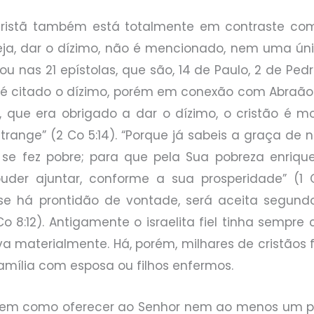
istã também está totalmente em contraste com o
seja, dar o dízimo, não é mencionado, nem uma únic
 ou nas 21 epístolas, que são, 14 de Paulo, 2 de Ped
 é citado o dízimo, porém em conexão com Abraã
eu, que era obrigado a dar o dízimo, o cristão é m
range” (2 Co 5:14). “Porque já sabeis a graça de n
se fez pobre; para que pela Sua pobreza enrique
uder ajuntar, conforme a sua prosperidade” (1 
“se há prontidão de vontade, será aceita segun
 8:12). Antigamente o israelita fiel tinha sempre
a materialmente. Há, porém, milhares de cristãos 
 família com esposa ou filhos enfermos.
o tem como oferecer ao Senhor nem ao menos um p