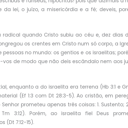
 escribas e fariseus, hipócritas! pois que dizimais a
da lei, o juízo, a misericórdia e a fé; deveis, po
adical quando Cristo subiu ao céu e, dez dias de
 congregou os crentes em Cristo num só corpo, a Igre
 pessoas no mundo: os gentios e os israelitas; po
rtai-vos de modo que não deis escândalo nem aos 
al, enquanto a do israelita era terrena (Hb 3:1 e G
a material (Ef 1:3 com Dt 28:3-5). Ao cristão, em p
 o Senhor prometeu apenas três coisas: 1. Sustento;
 Tm 3:12). Porém, ao israelita fiel Deus prom
 (Dt 7:12-15).