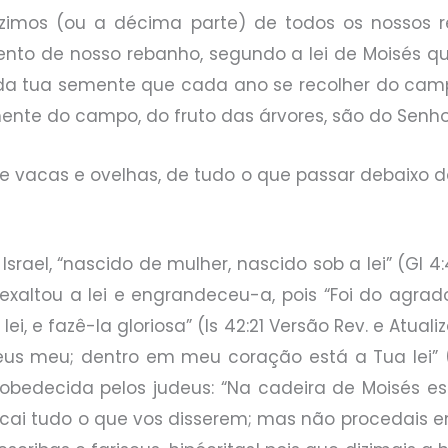
ízimos (ou a décima parte) de todos os nossos r
to de nosso rebanho, segundo a lei de Moisés qu
da tua semente que cada ano se recolher do camp
nte do campo, do fruto das árvores, são do Senho
e vacas e ovelhas, de tudo o que passar debaixo da
 Israel, “nascido de mulher, nascido sob a lei” (Gl 
e exaltou a lei e engrandeceu-a, pois “Foi do agr
lei, e fazê-la gloriosa” (Is 42:21 Versão Rev. e Atuali
eus meu; dentro em meu coração está a Tua lei” 
se obedecida pelos judeus: “Na cadeira de Moisés 
praticai tudo o que vos disserem; mas não procedai