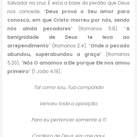
Salvador na cruz. É esta a base do perdão que Deus
nos concede. “
Deus prova o Seu amor para
conosco, em que Cristo morreu por nós, sendo
nós ainda pecadores
” (Romanos 5.8). “
A
benignidade de Deus te leva ao
arrependimento
” (Romanos 2.4). “
Onde o pecado
abundou, superabundou a graça
” (Romanos
5.20). “
Nós O amamos a Ele porque Ele nos amou
primeiro
” (1 João 4.19).
Tal como sou, Tua compaixão
Venceu toda a oposição;
Para eu pertencer somente a Ti
Cordeiro de Deus, eis-me aqui.