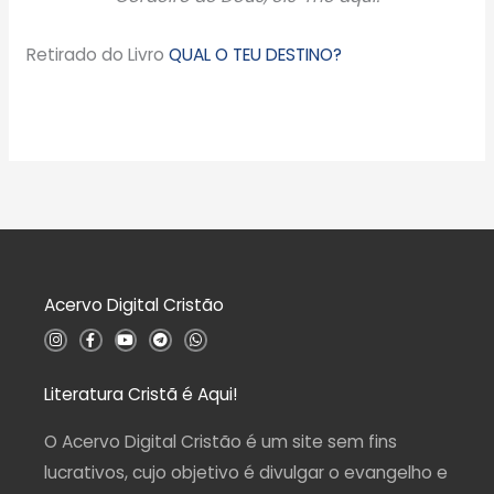
Retirado do Livro
QUAL O TEU DESTINO?
Acervo Digital Cristão
I
F
Y
T
W
n
a
o
e
h
s
c
u
l
a
t
e
t
e
t
a
b
u
g
s
Literatura Cristã é Aqui!
g
o
b
r
a
r
o
e
a
p
a
k
m
p
O Acervo Digital Cristão é um site sem fins
m
-
f
lucrativos, cujo objetivo é divulgar o evangelho e