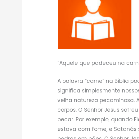
“Aquele que padeceu na carne 
A palavra “carne” na Bíblia po
significa simplesmente nossos
velha natureza pecaminosa. Aq
corpos. O Senhor Jesus sofre
pecar. Por exemplo, quando Ele
estava com fome, e Satanás s
pedras em pães. O Senhor Jesu