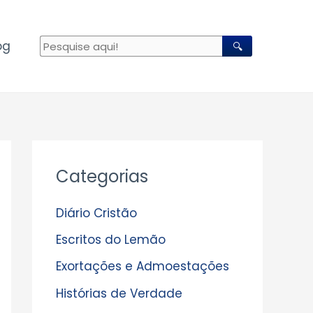
og
🔍
A
Categorias
r
q
Diário Cristão
u
Escritos do Lemão
i
Exortações e Admoestações
v
Histórias de Verdade
o