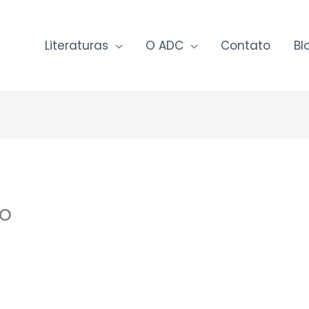
Literaturas
O ADC
Contato
Bl
po