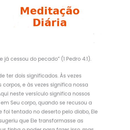
já cessou do pecado” (1 Pedro 4:1).
de ter dois significados. Às vezes
 corpos, e às vezes significa nossa
ui neste versículo significa nossos
u em Seu corpo, quando se recusou a
 foi tentado no deserto pelo diabo, Ele
ugeriu que Ele transformasse as
s tinha o poder para fazer isso, mas