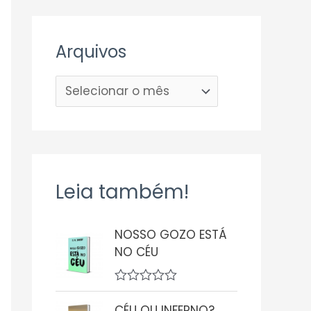
Arquivos
Leia também!
NOSSO GOZO ESTÁ
NO CÉU
A
v
CÉU OU INFERNO?