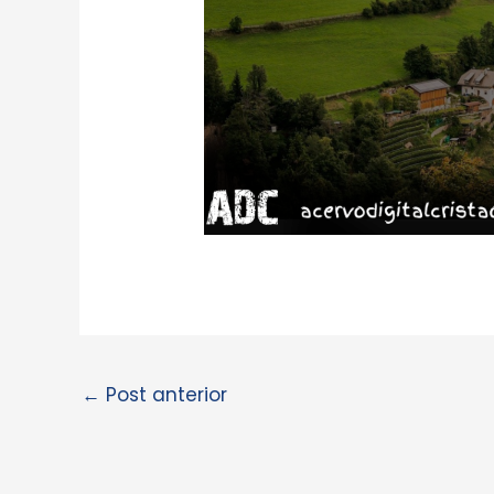
←
Post anterior