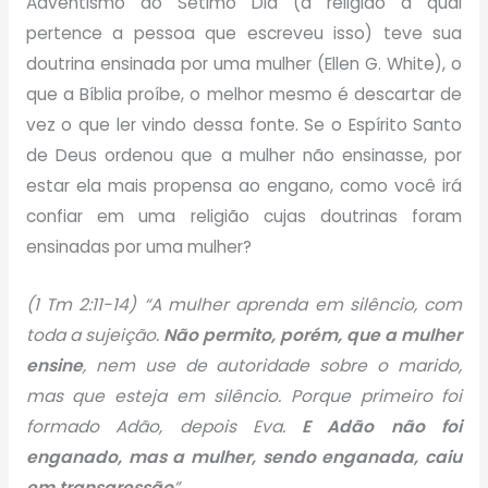
Adventismo do Sétimo Dia (a religião à qual
pertence a pessoa que escreveu isso) teve sua
doutrina ensinada por uma mulher (Ellen G. White), o
que a Bíblia proíbe, o melhor mesmo é descartar de
vez o que ler vindo dessa fonte. Se o Espírito Santo
de Deus ordenou que a mulher não ensinasse, por
estar ela mais propensa ao engano, como você irá
confiar em uma religião cujas doutrinas foram
ensinadas por uma mulher?
(1 Tm 2:11-14) “A mulher aprenda em silêncio, com
toda a sujeição.
Não permito, porém, que a mulher
ensine
, nem use de autoridade sobre o marido,
mas que esteja em silêncio. Porque primeiro foi
formado Adão, depois Eva.
E Adão não foi
enganado, mas a mulher, sendo enganada, caiu
em transgressão
”.