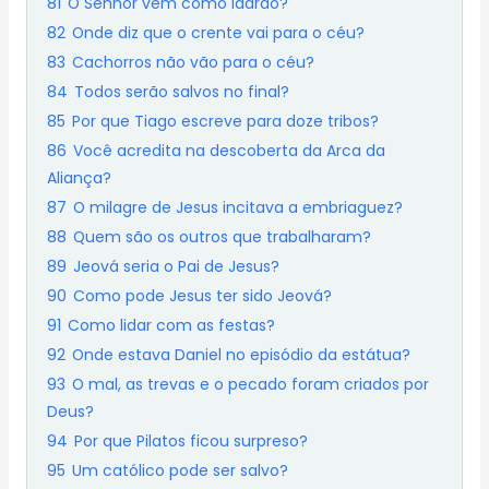
81
O Senhor vem como ladrão?
82
Onde diz que o crente vai para o céu?
83
Cachorros não vão para o céu?
84
Todos serão salvos no final?
85
Por que Tiago escreve para doze tribos?
86
Você acredita na descoberta da Arca da
Aliança?
87
O milagre de Jesus incitava a embriaguez?
88
Quem são os outros que trabalharam?
89
Jeová seria o Pai de Jesus?
90
Como pode Jesus ter sido Jeová?
91
Como lidar com as festas?
92
Onde estava Daniel no episódio da estátua?
93
O mal, as trevas e o pecado foram criados por
Deus?
94
Por que Pilatos ficou surpreso?
95
Um católico pode ser salvo?