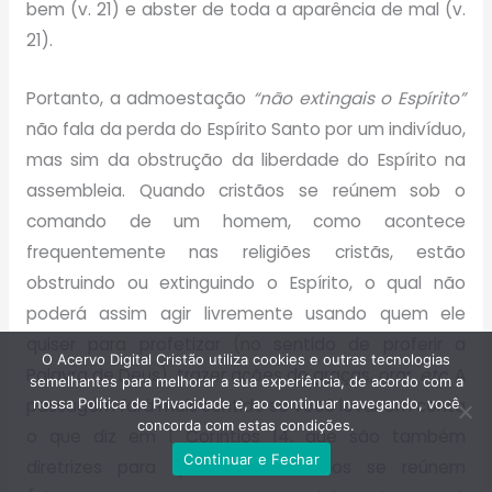
bem (v. 21) e abster de toda a aparência de mal (v.
21).
Portanto, a admoestação
“não extingais o Espírito”
não fala da perda do Espírito Santo por um indivíduo,
mas sim da obstrução da liberdade do Espírito na
assembleia. Quando cristãos se reúnem sob o
comando de um homem, como acontece
frequentemente nas religiões cristãs, estão
obstruindo ou extinguindo o Espírito, o qual não
poderá assim agir livremente usando quem ele
quiser para profetizar (no sentido de proferir a
O Acervo Digital Cristão utiliza cookies e outras tecnologias
Palavra de Deus), trazer ações de graças, orar,
etc.
A
semelhantes para melhorar a sua experiência, de acordo com a
nossa Política de Privacidade e, ao continuar navegando, você
passagem fará mais sentido se você levar em conta
concorda com estas condições.
o que diz em 1 Coríntios 14, que são também
Continuar e Fechar
diretrizes para quando os cristãos se reúnem