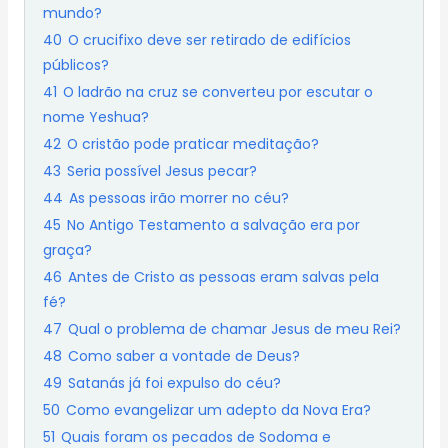
mundo?
40
O crucifixo deve ser retirado de edifícios
públicos?
41
O ladrão na cruz se converteu por escutar o
nome Yeshua?
42
O cristão pode praticar meditação?
43
Seria possível Jesus pecar?
44
As pessoas irão morrer no céu?
45
No Antigo Testamento a salvação era por
graça?
46
Antes de Cristo as pessoas eram salvas pela
fé?
47
Qual o problema de chamar Jesus de meu Rei?
48
Como saber a vontade de Deus?
49
Satanás já foi expulso do céu?
50
Como evangelizar um adepto da Nova Era?
51
Quais foram os pecados de Sodoma e