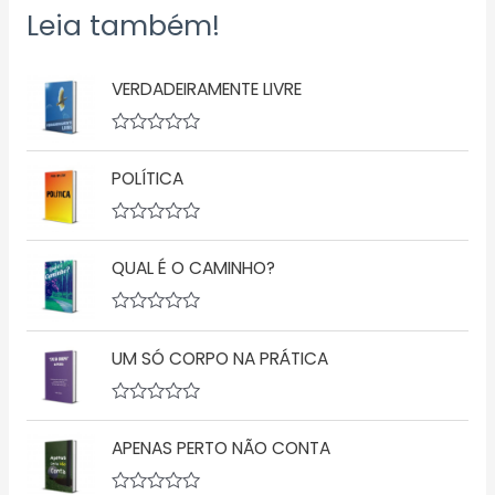
Leia também!
VERDADEIRAMENTE LIVRE
A
v
POLÍTICA
a
l
i
a
A
ç
v
ã
QUAL É O CAMINHO?
a
o
l
0
i
d
a
A
e
ç
v
5
ã
UM SÓ CORPO NA PRÁTICA
a
o
l
0
i
d
a
A
e
ç
v
5
ã
APENAS PERTO NÃO CONTA
a
o
l
0
i
d