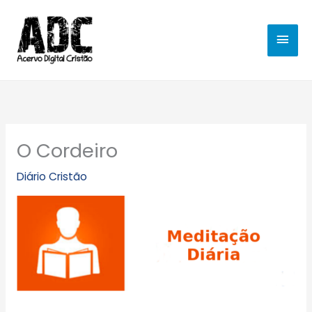
Ir
MEN
para
o
PRIN
conteúdo
O Cordeiro
Diário Cristão