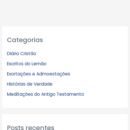
A
Categorias
r
q
Diário Cristão
u
Escritos do Lemão
i
Exortações e Admoestações
v
Histórias de Verdade
o
s
Meditações do Antigo Testamento
Posts recentes