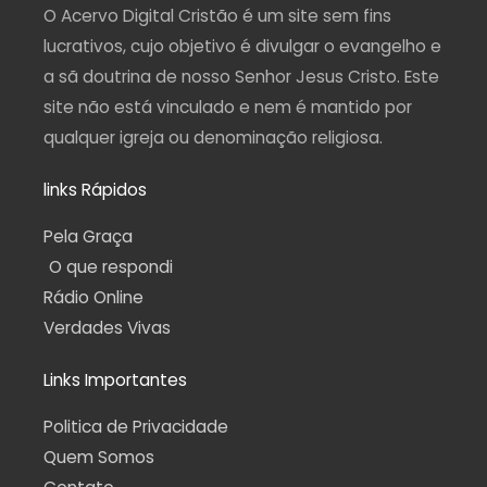
a
k
m
p
O Acervo Digital Cristão é um site sem fins
m
-
f
lucrativos, cujo objetivo é divulgar o evangelho e
a sã doutrina de nosso Senhor Jesus Cristo. Este
site não está vinculado e nem é mantido por
qualquer igreja ou denominação religiosa.
links Rápidos
Pela Graça
O que respondi
Rádio Online
Verdades Vivas
Links Importantes
Politica de Privacidade
Quem Somos