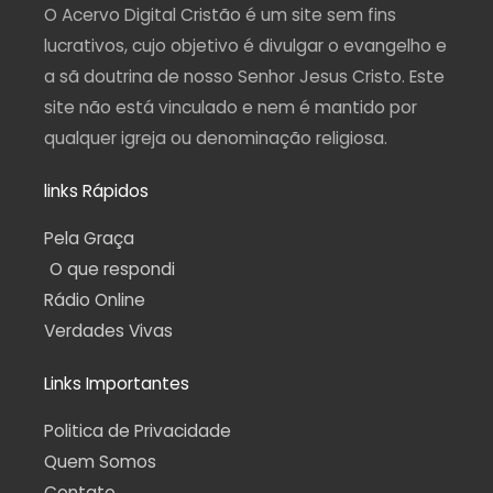
a
k
m
p
O Acervo Digital Cristão é um site sem fins
m
-
f
lucrativos, cujo objetivo é divulgar o evangelho e
a sã doutrina de nosso Senhor Jesus Cristo. Este
site não está vinculado e nem é mantido por
qualquer igreja ou denominação religiosa.
links Rápidos
Pela Graça
O que respondi
Rádio Online
Verdades Vivas
Links Importantes
Politica de Privacidade
Quem Somos
Contato