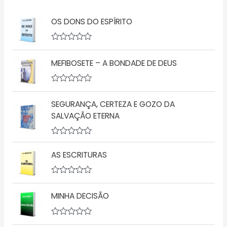
OS DONS DO ESPÍRITO
A
v
MEFIBOSETE – A BONDADE DE DEUS
a
l
i
a
A
ç
v
ã
SEGURANÇA, CERTEZA E GOZO DA
a
o
l
SALVAÇÃO ETERNA
0
i
d
a
e
ç
5
A
ã
v
o
AS ESCRITURAS
a
0
l
d
i
e
a
5
A
ç
v
MINHA DECISÃO
ã
a
o
l
0
i
d
a
A
e
ç