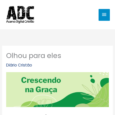
Ir
MEN
para
o
PRIN
conteúdo
Olhou para eles
Diário Cristão