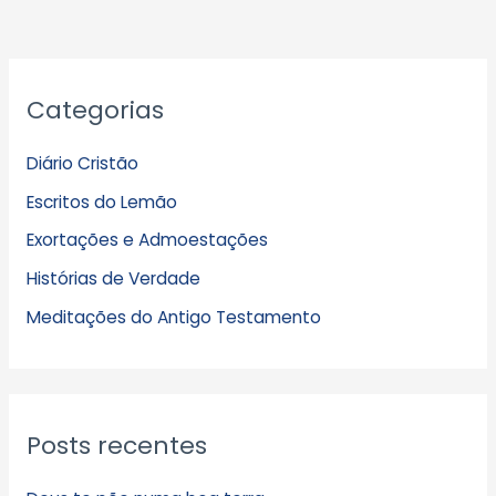
A
Categorias
r
q
Diário Cristão
u
Escritos do Lemão
i
Exortações e Admoestações
v
Histórias de Verdade
o
s
Meditações do Antigo Testamento
Posts recentes