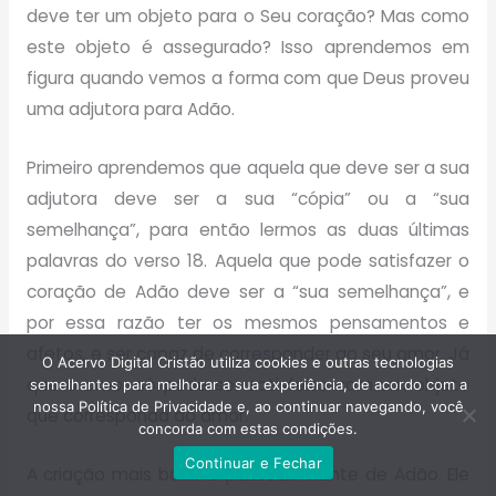
deve ter um objeto para o Seu coração? Mas como
este objeto é assegurado? Isso aprendemos em
figura quando vemos a forma com que Deus proveu
uma adjutora para Adão.
Primeiro aprendemos que aquela que deve ser a sua
adjutora deve ser a sua “cópia” ou a “sua
semelhança”, para então lermos as duas últimas
palavras do verso 18. Aquela que pode satisfazer o
coração de Adão deve ser a “sua semelhança”, e
por essa razão ter os mesmos pensamentos e
afetos, e ser capaz de corresponder ao seu amor. Já
O Acervo Digital Cristão utiliza cookies e outras tecnologias
que o amor só pode ser satisfeito com um objeto
semelhantes para melhorar a sua experiência, de acordo com a
nossa Política de Privacidade e, ao continuar navegando, você
que corresponda ao amor.
concorda com estas condições.
Continuar e Fechar
A criação mais baixa é passada diante de Adão. Ele