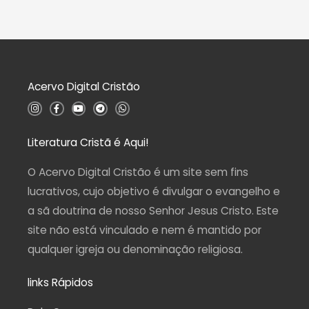
Acervo Digital Cristão
I
F
Y
T
W
n
a
o
e
h
s
c
u
l
a
t
e
t
e
t
a
b
u
g
s
Literatura Cristã é Aqui!
g
o
b
r
a
r
o
e
a
p
a
k
m
p
O Acervo Digital Cristão é um site sem fins
m
-
f
lucrativos, cujo objetivo é divulgar o evangelho e
a sã doutrina de nosso Senhor Jesus Cristo. Este
site não está vinculado e nem é mantido por
qualquer igreja ou denominação religiosa.
links Rápidos