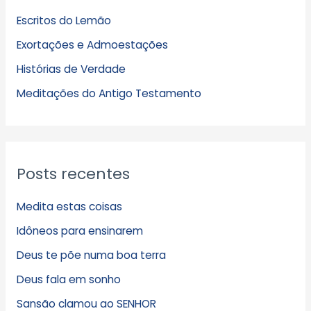
u
Escritos do Lemão
i
Exortações e Admoestações
v
Histórias de Verdade
o
s
Meditações do Antigo Testamento
Posts recentes
Medita estas coisas
Idôneos para ensinarem
Deus te põe numa boa terra
Deus fala em sonho
Sansão clamou ao SENHOR