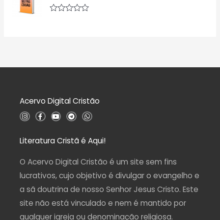
l
d
i
e
a
5
A
ç
v
ã
a
o
l
0
i
d
a
e
ç
5
ã
o
0
d
Acervo Digital Cristão
e
5
I
F
Y
T
W
n
a
o
e
h
s
c
u
l
a
t
e
t
e
t
a
b
u
g
s
Literatura Cristã é Aqui!
g
o
b
r
a
r
o
e
a
p
a
k
m
p
O Acervo Digital Cristão é um site sem fins
m
-
f
lucrativos, cujo objetivo é divulgar o evangelho e
a sã doutrina de nosso Senhor Jesus Cristo. Este
site não está vinculado e nem é mantido por
qualquer igreja ou denominação religiosa.