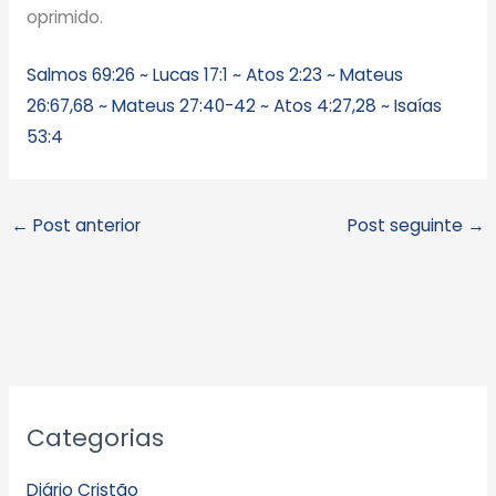
oprimido.
Salmos 69:26 ~
Lucas 17:1 ~
Atos 2:23 ~
Mateus
26:67,68 ~
Mateus 27:40-42 ~
Atos 4:27,28 ~
Isaías
53:4
←
Post anterior
Post seguinte
→
A
Categorias
r
q
Diário Cristão