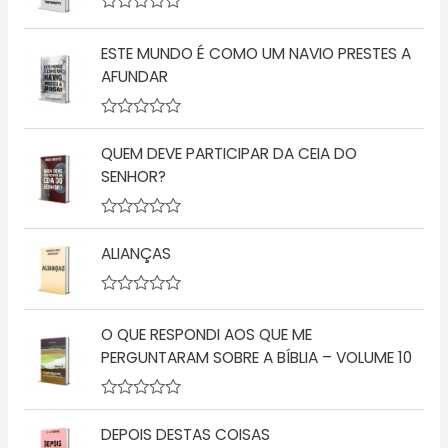
i
a
A
ç
v
ã
ESTE MUNDO É COMO UM NAVIO PRESTES A
a
o
l
AFUNDAR
0
i
d
a
e
ç
5
A
ã
v
o
QUEM DEVE PARTICIPAR DA CEIA DO
a
0
l
d
SENHOR?
i
e
a
5
ç
A
ã
v
o
ALIANÇAS
a
0
l
d
i
e
a
A
5
ç
v
O QUE RESPONDI AOS QUE ME
ã
a
o
l
PERGUNTARAM SOBRE A BÍBLIA – VOLUME 10
0
i
d
a
e
ç
5
A
ã
v
o
DEPOIS DESTAS COISAS
a
0