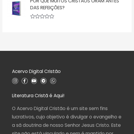
POR QUE MUITOS CRISTÃOS ORAM ANTES
a
o
l
DAS REFEIÇÕES?
0
i
d
a
e
ç
5
A
ã
v
o
a
0
l
d
i
e
a
5
ç
ã
o
0
d
Acervo Digital Cristão
e
5
I
F
Y
T
W
n
a
o
e
h
s
c
u
l
a
t
e
t
e
t
a
b
u
g
s
Literatura Cristã é Aqui!
g
o
b
r
a
r
o
e
a
p
a
k
m
p
O Acervo Digital Cristão é um site sem fins
m
-
f
lucrativos, cujo objetivo é divulgar o evangelho e
a sã doutrina de nosso Senhor Jesus Cristo. Este
site não está vinculado e nem é mantido por