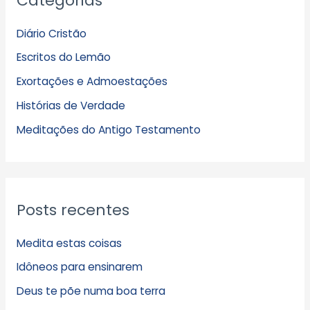
Categorias
q
Diário Cristão
u
Escritos do Lemão
i
Exortações e Admoestações
v
Histórias de Verdade
o
s
Meditações do Antigo Testamento
Posts recentes
Medita estas coisas
Idôneos para ensinarem
Deus te põe numa boa terra