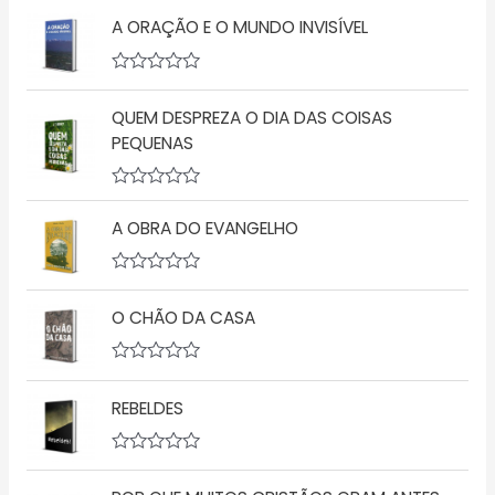
v
A ORAÇÃO E O MUNDO INVISÍVEL
a
l
i
a
A
ç
v
ã
QUEM DESPREZA O DIA DAS COISAS
a
o
l
PEQUENAS
0
i
d
a
e
ç
5
A
ã
v
o
A OBRA DO EVANGELHO
a
0
l
d
i
e
a
5
A
ç
v
O CHÃO DA CASA
ã
a
o
l
0
i
d
a
A
e
ç
v
5
ã
REBELDES
a
o
l
0
i
d
a
A
e
ç
v
5
ã