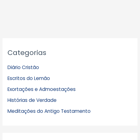
A
Categorias
r
q
Diário Cristão
u
Escritos do Lemão
i
Exortações e Admoestações
v
Histórias de Verdade
o
s
Meditações do Antigo Testamento