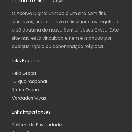
Literatura Cristã é Aqui!
g
o
b
r
a
r
o
e
a
p
a
k
m
p
O Acervo Digital Cristão é um site sem fins
m
-
f
lucrativos, cujo objetivo é divulgar o evangelho e
a sã doutrina de nosso Senhor Jesus Cristo. Este
site não está vinculado e nem é mantido por
qualquer igreja ou denominação religiosa.
links Rápidos
Pela Graça
O que respondi
Rádio Online
Verdades Vivas
Links Importantes
Politica de Privacidade