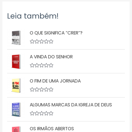
Leia também!
O QUE SIGNIFICA “CRER”?
A
v
A VINDA DO SENHOR
a
l
i
a
A
ç
v
ã
O FIM DE UMA JORNADA
a
o
l
0
i
d
a
A
e
ç
v
5
ã
ALGUMAS MARCAS DA IGREJA DE DEUS
a
o
l
0
i
d
a
A
e
ç
v
5
ã
OS IRMÃOS ABERTOS
a
o