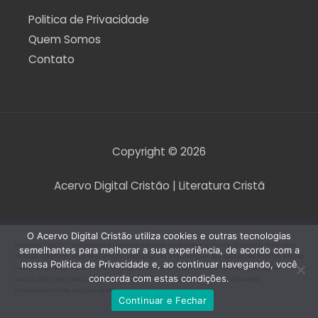
Politica de Privacidade
Quem Somos
Contato
Copyright © 2026
Acervo Digital Cristão | Literatura Cristã
O Acervo Digital Cristão utiliza cookies e outras tecnologias
O Acervo Digital Cristão tem envidado esforços para que nenhum direito autoral seja
semelhantes para melhorar a sua experiência, de acordo com a
violado. Contudo, caso seja encontrado algum arquivo que, por qualquer motivo, esteja
nossa Política de Privacidade e, ao continuar navegando, você
violando direitos autorais de tradução, versão, exibição, reprodução ou quaisquer
concorda com estas condições.
outros, informe a equipe do Acervo Digital Cristão para que a situação seja
imediatamente regularizada.
Continuar e Fechar