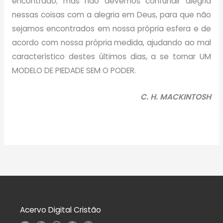
encontrado; mas não devemos confundir alegria
nessas coisas com a alegria em Deus, para que não
sejamos encontrados em nossa própria esfera e de
acordo com nossa própria medida, ajudando ao mal
característico destes últimos dias, a se tornar UM
MODELO DE PIEDADE SEM O PODER.
C. H. MACKINTOSH
Acervo Digital Cristão
I
F
Y
T
W