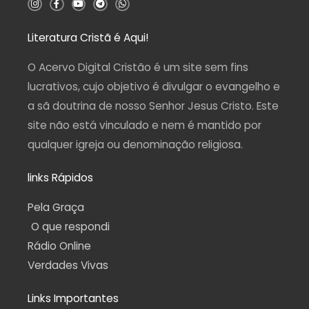
n
a
o
e
h
s
c
u
l
a
t
e
t
e
t
a
b
u
g
s
Literatura Cristã é Aqui!
g
o
b
r
a
r
o
e
a
p
a
k
m
p
O Acervo Digital Cristão é um site sem fins
m
-
f
lucrativos, cujo objetivo é divulgar o evangelho e
a sã doutrina de nosso Senhor Jesus Cristo. Este
site não está vinculado e nem é mantido por
qualquer igreja ou denominação religiosa.
links Rápidos
Pela Graça
O que respondi
Rádio Online
Verdades Vivas
Links Importantes