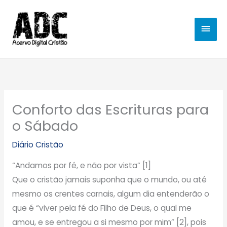
Ir
MEN
para
o
PRIN
conteúdo
Conforto das Escrituras para
o Sábado
Diário Cristão
“Andamos por fé, e não por vista” [1]
Que o cristão jamais suponha que o mundo, ou até
mesmo os crentes carnais, algum dia entenderão o
que é “viver pela fé do Filho de Deus, o qual me
amou, e se entregou a si mesmo por mim” [2], pois