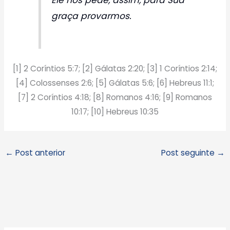
graça provarmos.
[1] 2 Coríntios 5:7; [2] Gálatas 2:20; [3] 1 Coríntios 2:14;
[4] Colossenses 2:6; [5] Gálatas 5:6; [6] Hebreus 11:1;
[7] 2 Coríntios 4:18; [8] Romanos 4:16; [9] Romanos
10:17; [10] Hebreus 10:35
←
Post anterior
Post seguinte
→