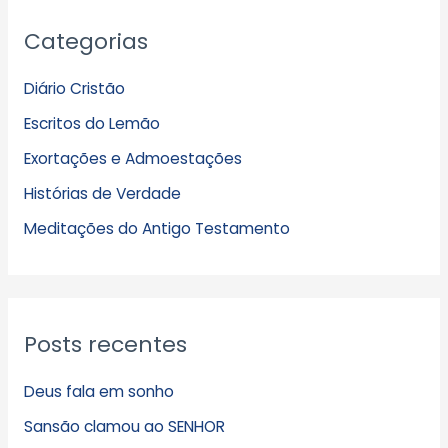
A
Categorias
r
q
Diário Cristão
u
Escritos do Lemão
i
Exortações e Admoestações
v
Histórias de Verdade
o
s
Meditações do Antigo Testamento
Posts recentes
Deus fala em sonho
Sansão clamou ao SENHOR