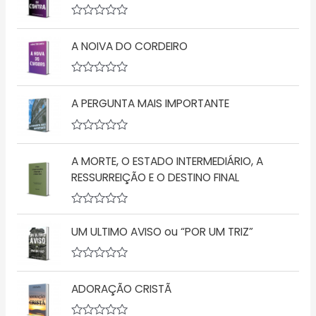
A
v
A NOIVA DO CORDEIRO
a
l
i
a
A
ç
v
ã
A PERGUNTA MAIS IMPORTANTE
a
o
l
0
i
d
a
A
e
ç
v
5
ã
A MORTE, O ESTADO INTERMEDIÁRIO, A
a
o
l
RESSURREIÇÃO E O DESTINO FINAL
0
i
d
a
e
ç
5
A
ã
v
o
UM ULTIMO AVISO ou “POR UM TRIZ”
a
0
l
d
i
e
a
5
A
ç
v
ADORAÇÃO CRISTÃ
ã
a
o
l
0
i