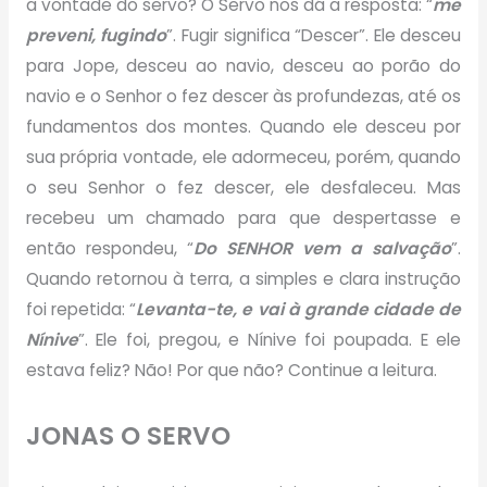
a vontade do servo? O Servo nos dá a resposta: “
me
preveni, fugindo
”. Fugir significa “Descer”. Ele desceu
para Jope, desceu ao navio, desceu ao porão do
navio e o Senhor o fez descer às profundezas, até os
fundamentos dos montes. Quando ele desceu por
sua própria vontade, ele adormeceu, porém, quando
o seu Senhor o fez descer, ele desfaleceu. Mas
recebeu um chamado para que despertasse e
então respondeu, “
Do SENHOR vem a salvação
”.
Quando retornou à terra, a simples e clara instrução
foi repetida: “
Levanta-te, e vai à grande cidade de
Nínive
”. Ele foi, pregou, e Nínive foi poupada. E ele
estava feliz? Não! Por que não? Continue a leitura.
JONAS O SERVO