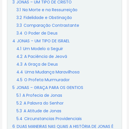
3
JONAS – UM TIPO DE CRISTO
3.1
Na Morte e na Ressurreição
3.2
Fidelidade e Obstinação
3.3
Comparação Contrastante
3.4
O Poder de Deus
4
JONAS – UM TIPO DE ISRAEL
4.1
Um Modelo a Seguir
4.2
A Paciência de Jeová
4.3
A Graça de Deus
4.4
Uma Mudança Maravilhosa
4.5
O Profeta Murmurador
5
JONAS – GRAÇA PARA OS GENTIOS
5.1
A Profecia de Jonas
5.2
A Palavra do Senhor
5.3
A Atitude de Jonas
5.4
Circunstancias Providenciais
6
DUAS MANEIRAS NAS QUAIS A HISTÓRIA DE JONAS É