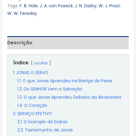
Tags:
F. B. Hole
,
J. A. von Poseck
,
J. N. Darby
,
W. J. Prost
,
W. W. Fereday
Descrição
Índice
ocultar
1
JONAS O SERVO
1.1
O que Jonas Aprendeu na Barriga do Peixe
1.2
Do SENHOR Vem a Salvação
1.3
O que Jonas Aprendeu Debaixo da Aboboreira
1.4
O Coração
2
SERVIÇO EFETIVO
2.1
O Exemplo de Esdras
2.2
Testemunho de Jonas