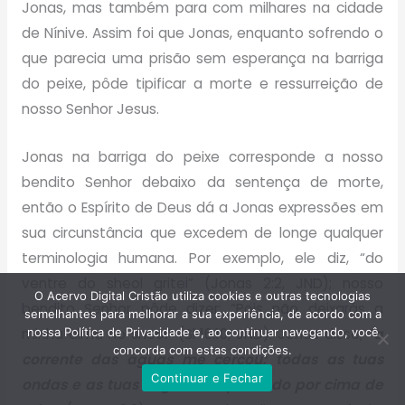
Jonas, mas também para com milhares na cidade
de Nínive. Assim foi que Jonas, enquanto sofrendo o
que parecia uma prisão sem esperança na barriga
do peixe, pôde tipificar a morte e ressurreição de
nosso Senhor Jesus.
Jonas na barriga do peixe corresponde a nosso
bendito Senhor debaixo da sentença de morte,
então o Espírito de Deus dá a Jonas expressões em
sua circunstância que excedem de longe qualquer
terminologia humana. Por exemplo, ele diz, “do
ventre do sheol gritei” (Jonas 2:2, JND); nosso
O Acervo Digital Cristão utiliza cookies e outras tecnologias
bendito Senhor pôde dizer: “Pois não deixarás a
semelhantes para melhorar a sua experiência, de acordo com a
minha alma no sheol” (Sl 16:10, JND). Jonas disse, “
a
nossa Política de Privacidade e, ao continuar navegando, você
concorda com estas condições.
corrente das águas me cercou; todas as tuas
Continuar e Fechar
ondas e as tuas vagas têm passado por cima de