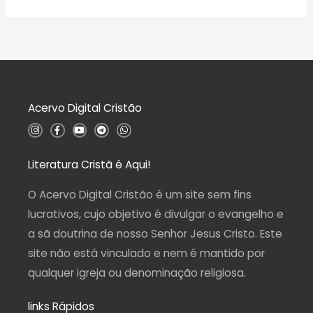
v
o
a
0
l
d
i
e
a
5
ç
ã
o
0
d
Acervo Digital Cristão
e
5
I
F
Y
T
W
n
a
o
e
h
s
c
u
l
a
t
e
t
e
t
a
b
u
g
s
Literatura Cristã é Aqui!
g
o
b
r
a
r
o
e
a
p
a
k
m
p
O Acervo Digital Cristão é um site sem fins
m
-
f
lucrativos, cujo objetivo é divulgar o evangelho e
a sã doutrina de nosso Senhor Jesus Cristo. Este
site não está vinculado e nem é mantido por
qualquer igreja ou denominação religiosa.
links Rápidos