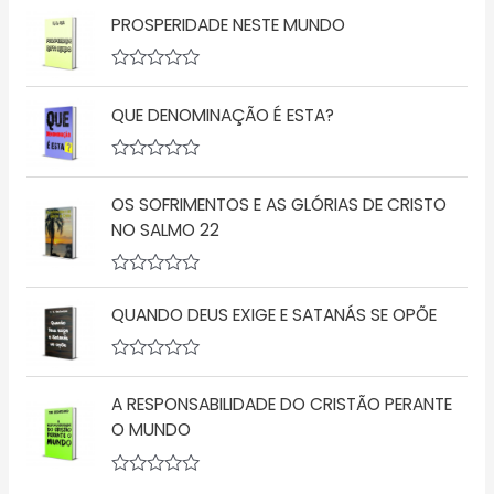
v
o
PROSPERIDADE NESTE MUNDO
a
0
l
d
i
e
a
5
A
ç
v
QUE DENOMINAÇÃO É ESTA?
ã
a
o
l
0
i
d
a
A
e
ç
v
5
ã
OS SOFRIMENTOS E AS GLÓRIAS DE CRISTO
a
o
l
NO SALMO 22
0
i
d
a
e
ç
5
A
ã
v
o
QUANDO DEUS EXIGE E SATANÁS SE OPÕE
a
0
l
d
i
e
a
5
A
ç
v
A RESPONSABILIDADE DO CRISTÃO PERANTE
ã
a
o
l
O MUNDO
0
i
d
a
e
ç
5
A
ã