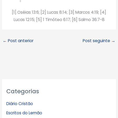
[1] Oséias 13:6; [2] Lucas 8:14; [3] Marcos 4:19; [4]
Lucas 12:15; [5] 1 Timóteo 6:17; [6] Salmo 36:7-8
←
Post anterior
Post seguinte
→
A
Categorias
r
q
Diário Cristão
u
Escritos do Lemão
i