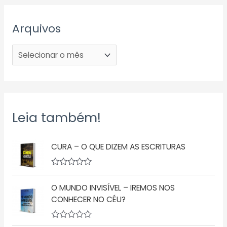
Arquivos
Leia também!
CURA – O QUE DIZEM AS ESCRITURAS
A
v
O MUNDO INVISÍVEL – IREMOS NOS
a
l
CONHECER NO CÉU?
i
a
ç
A
ã