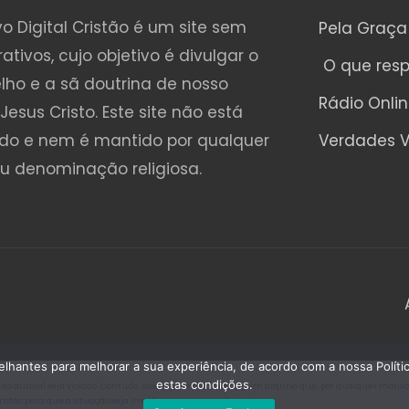
o Digital Cristão é um site sem
Pela Graça
rativos, cujo objetivo é divulgar o
O que res
lho e a sã doutrina de nosso
Rádio Onli
Jesus Cristo. Este site não está
ado e nem é mantido por qualquer
Verdades V
ou denominação religiosa.
emelhantes para melhorar a sua experiência, de acordo com a nossa Polí
estas condições.
o autoral seja violado. Contudo, caso seja encontrado algum arquivo que, por qualquer motivo, es
Cristão para que a situação seja imediatamente regularizada.