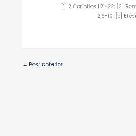
[1] 2 Coríntios 1:21-22; [2] Ro
2:9-10; [5] Efés
←
Post anterior