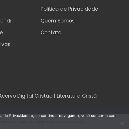
5
Politica de Privacidade
pondi
Quem Somos
ne
Contato
ivas
Acervo Digital Cristão | Literatura Cristã
tica de Privacidade e, ao continuar navegando, você concorda com
teja violando direitos autorais de tradução, versão, exibição,