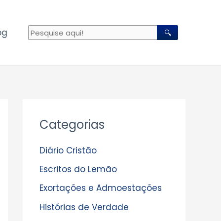
og
🔍
A
Categorias
r
q
Diário Cristão
u
Escritos do Lemão
i
Exortações e Admoestações
v
Histórias de Verdade
o