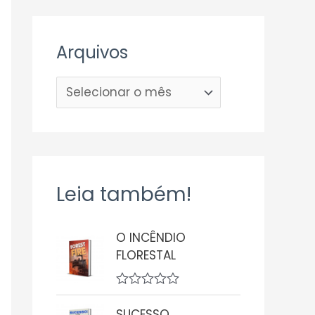
Arquivos
Leia também!
O INCÊNDIO
FLORESTAL
A
v
SUCESSO