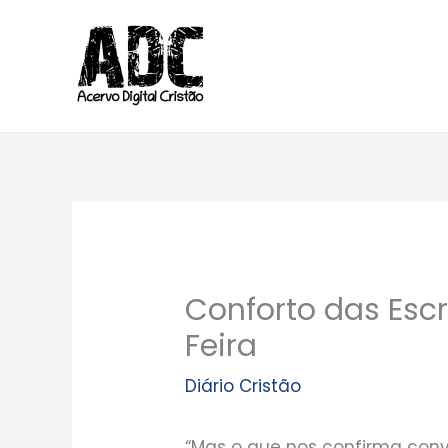
Ir
para
o
conteúdo
Conforto das Escr
Feira
Diário Cristão
“Mas o que nos confirma convo