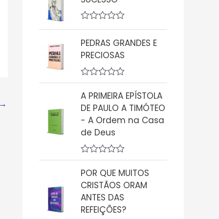
a
l
i
A
a
v
ç
PEDRAS GRANDES E
a
ã
l
o
PRECIOSAS
i
0
a
d
ç
e
A
ã
5
v
o
A PRIMEIRA EPÍSTOLA
a
→
0
DE PAULO A TIMÓTEO
l
d
i
- A Ordem na Casa
e
a
5
de Deus
ç
ã
o
0
A
d
v
POR QUE MUITOS
e
a
5
CRISTÃOS ORAM
l
i
ANTES DAS
a
REFEIÇÕES?
ç
ã