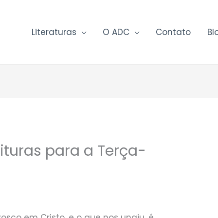
Literaturas
O ADC
Contato
Bl
ituras para a Terça-
sco em Cristo, e o que nos ungiu, é