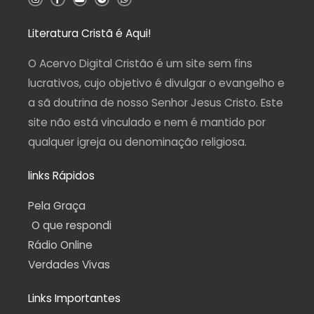
n
a
o
e
h
s
c
u
l
a
t
e
t
e
t
a
b
u
g
s
Literatura Cristã é Aqui!
g
o
b
r
a
r
o
e
a
p
a
k
m
p
O Acervo Digital Cristão é um site sem fins
m
-
f
lucrativos, cujo objetivo é divulgar o evangelho e
a sã doutrina de nosso Senhor Jesus Cristo. Este
site não está vinculado e nem é mantido por
qualquer igreja ou denominação religiosa.
links Rápidos
Pela Graça
O que respondi
Rádio Online
Verdades Vivas
Links Importantes