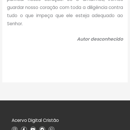
guardar nosso coração com toda a diligência contra
tudo o que impeça que ele esteja adequado ao
Senhor.
Autor desconhecido
Acervo Digital Cristão
I
F
Y
T
W