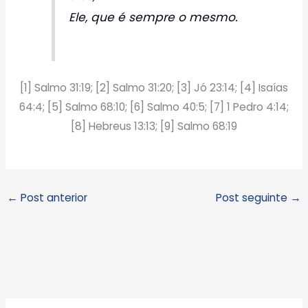
Ele, que é sempre o mesmo.
[1] Salmo 31:19; [2] Salmo 31:20; [3] Jó 23:14; [4] Isaías
64:4; [5] Salmo 68:10; [6] Salmo 40:5; [7] 1 Pedro 4:14;
[8] Hebreus 13:13; [9] Salmo 68:19
←
Post anterior
Post seguinte
→