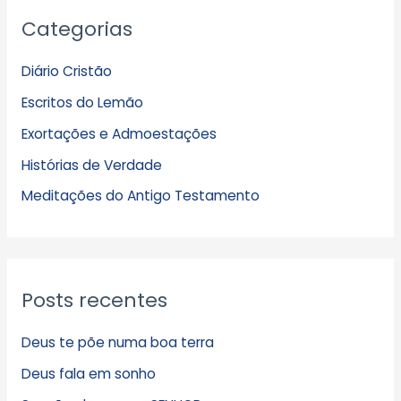
A
Categorias
r
q
Diário Cristão
u
Escritos do Lemão
i
Exortações e Admoestações
v
Histórias de Verdade
o
s
Meditações do Antigo Testamento
Posts recentes
Deus te põe numa boa terra
Deus fala em sonho