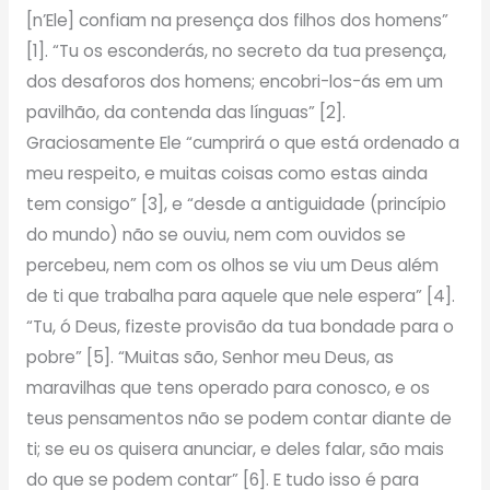
[n’Ele] confiam na presença dos filhos dos homens”
[1]. “Tu os esconderás, no secreto da tua presença,
dos desaforos dos homens; encobri-los-ás em um
pavilhão, da contenda das línguas” [2].
Graciosamente Ele “cumprirá o que está ordenado a
meu respeito, e muitas coisas como estas ainda
tem consigo” [3], e “desde a antiguidade (princípio
do mundo) não se ouviu, nem com ouvidos se
percebeu, nem com os olhos se viu um Deus além
de ti que trabalha para aquele que nele espera” [4].
“Tu, ó Deus, fizeste provisão da tua bondade para o
pobre” [5]. “Muitas são, Senhor meu Deus, as
maravilhas que tens operado para conosco, e os
teus pensamentos não se podem contar diante de
ti; se eu os quisera anunciar, e deles falar, são mais
do que se podem contar” [6]. E tudo isso é para