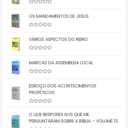
A
v
OS MANDAMENTOS DE JESUS
a
l
i
a
A
ç
v
ã
VÁRIOS ASPECTOS DO REINO
a
o
l
0
i
d
a
A
e
ç
v
5
ã
MARCAS DA ASSEMBLEIA LOCAL
a
o
l
0
i
d
a
A
e
ç
v
5
ã
ESBOÇO DOS ACONTECIMENTOS
a
o
l
PROFÉTICOS
0
i
d
a
e
ç
5
A
ã
v
o
O QUE RESPONDI AOS QUE ME
a
0
l
d
PERGUNTARAM SOBRE A BÍBLIA – VOLUME 13
i
e